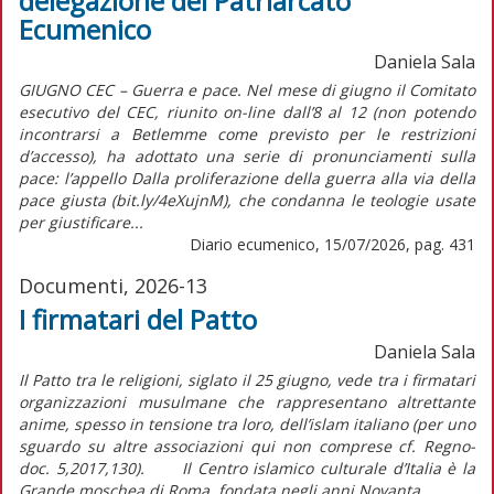
delegazione del Patriarcato
Ecumenico
Daniela Sala
GIUGNO CEC – Guerra e pace. Nel mese di giugno il Comitato
esecutivo del CEC, riunito on-line dall’8 al 12 (non potendo
incontrarsi a Betlemme come previsto per le restrizioni
d’accesso), ha adottato una serie di pronunciamenti sulla
pace: l’appello Dalla proliferazione della guerra alla via della
pace giusta (bit.ly/4eXujnM), che condanna le teologie usate
per giustificare...
Diario ecumenico, 15/07/2026, pag. 431
Documenti, 2026-13
I firmatari del Patto
Daniela Sala
Il Patto tra le religioni, siglato il 25 giugno, vede tra i firmatari
organizzazioni musulmane che rappresentano altrettante
anime, spesso in tensione tra loro, dell’islam italiano (per uno
sguardo su altre associazioni qui non comprese cf. Regno-
doc. 5,2017,130). Il Centro islamico culturale d’Italia è la
Grande moschea di Roma, fondata negli anni Novanta...