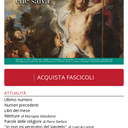
ACQUISTA FASCICOLI
ATTUALITÀ
Ultimo numero
Numeri precedenti
Libri del mese
Riletture
di Mariapia Veladiano
Parole delle religioni
di Piero Stefani
"Io non mi vergogno del Vangelo"
di Luigi Accattoli