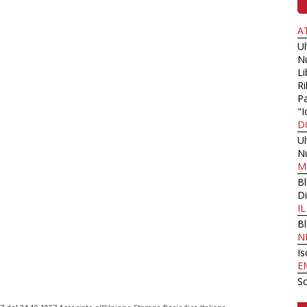
A
U
N
Li
Ri
Pa
"I
D
U
N
M
B
Di
I
B
N
Is
E
Sc