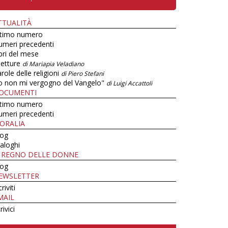
TTUALITÀ
ltimo numero
umeri precedenti
bri del mese
letture
di Mariapia Veladiano
role delle religioni
di Piero Stefani
o non mi vergogno del Vangelo"
di Luigi Accattoli
OCUMENTI
ltimo numero
umeri precedenti
ORALIA
log
aloghi
L REGNO DELLE DONNE
log
EWSLETTER
criviti
MAIL
rivici