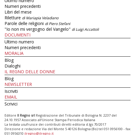
Ultimo numero
Numeri precedenti
Libri del mese
Riletture
di Mariapia Veladiano
Parole delle religioni
di Piero Stefani
"Io non mi vergogno del Vangelo"
di Luigi Accattoli
DOCUMENTI
Ultimo numero
Numeri precedenti
MORALIA
Blog
Dialoghi
IL REGNO DELLE DONNE
Blog
NEWSLETTER
Iscriviti
EMAIL
Scrivici
Editore
Il Regno srl
Registrazione del Tribunale di Bologna N. 2237 del
24.10.1957 Associato all’Unione Stampa Periodica Italiana
La testata usufruisce dei contributi diretti editoria d.lgs 70/2017
Direzione e redazione Via del Monte 5 40126 Bologna (Bo) tel 051 0956100 - fax
051 0956310
ilregno@ilregno.it