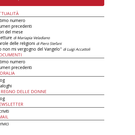
TTUALITÀ
ltimo numero
umeri precedenti
bri del mese
letture
di Mariapia Veladiano
role delle religioni
di Piero Stefani
o non mi vergogno del Vangelo"
di Luigi Accattoli
OCUMENTI
ltimo numero
umeri precedenti
ORALIA
log
aloghi
L REGNO DELLE DONNE
log
EWSLETTER
criviti
MAIL
rivici