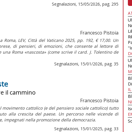
Segnalazioni, 15/05/2026, pag. 295
A
U
N
Li
Francesco Pistoia
Ri
 a Roma, LEV, Città del Vaticano 2025, pp. 192, € 17,00. Un
Pa
prese, di pensieri, di emozioni, che consente al lettore di
"I
e una Roma «nascosta» (come scrive il card. J. Tolentino de
D
U
Segnalazioni, 15/01/2026, pag. 35
N
M
B
ste
Di
I
re il cammino
B
Francesco Pistoia
N
 movimento cattolico (e del pensiero sociale cattolico) tutto
Is
uto alla crescita del paese. Un percorso nelle vicende di
E
ne, impegnati nella promozione della democrazia.
Sc
Segnalazioni, 15/01/2025, pag. 33