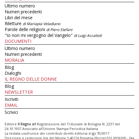
Ultimo numero
Numeri precedenti
Libri del mese
Riletture
di Mariapia Veladiano
Parole delle religioni
di Piero Stefani
"Io non mi vergogno del Vangelo"
di Luigi Accattoli
DOCUMENTI
Ultimo numero
Numeri precedenti
MORALIA
Blog
Dialoghi
IL REGNO DELLE DONNE
Blog
NEWSLETTER
Iscriviti
EMAIL
Scrivici
Editore
Il Regno srl
Registrazione del Tribunale di Bologna N. 2237 del
24.10.1957 Associato all’Unione Stampa Periodica Italiana
La testata usufruisce dei contributi diretti editoria d.lgs 70/2017
Direzione e redazione Via del Monte 5 40126 Bologna (Bo) tel 051 0956100 - fax