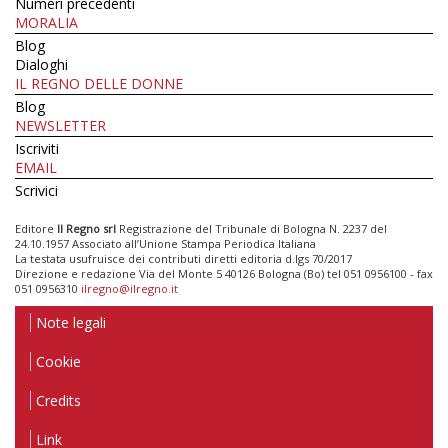
Numeri precedenti
MORALIA
Blog
Dialoghi
IL REGNO DELLE DONNE
Blog
NEWSLETTER
Iscriviti
EMAIL
Scrivici
Editore
Il Regno srl
Registrazione del Tribunale di Bologna N. 2237 del
24.10.1957 Associato all’Unione Stampa Periodica Italiana
La testata usufruisce dei contributi diretti editoria d.lgs 70/2017
Direzione e redazione Via del Monte 5 40126 Bologna (Bo) tel 051 0956100 - fax
051 0956310
ilregno@ilregno.it
Note legali
Cookie
Credits
Link