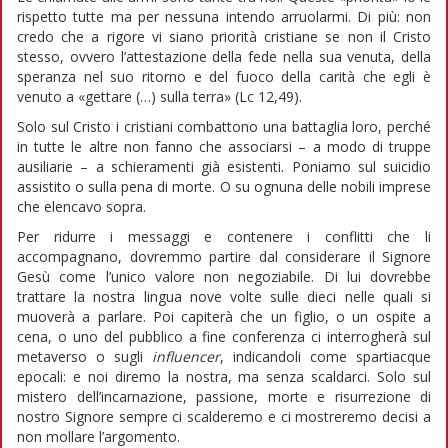
rispetto tutte ma per nessuna intendo arruolarmi. Di più: non
credo che a rigore vi siano priorità cristiane se non il Cristo
stesso, ovvero l’attestazione della fede nella sua venuta, della
speranza nel suo ritorno e del fuoco della carità che egli è
venuto a «gettare (…) sulla terra» (Lc 12,49).
Solo sul Cristo i cristiani combattono una battaglia loro, perché
in tutte le altre non fanno che associarsi – a modo di truppe
ausiliarie – a schieramenti già esistenti. Poniamo sul suicidio
assistito o sulla pena di morte. O su ognuna delle nobili imprese
che elencavo sopra.
Per ridurre i messaggi e contenere i conflitti che li
accompagnano, dovremmo partire dal considerare il Signore
Gesù come l’unico valore non negoziabile. Di lui dovrebbe
trattare la nostra lingua nove volte sulle dieci nelle quali si
muoverà a parlare. Poi capiterà che un figlio, o un ospite a
cena, o uno del pubblico a fine conferenza ci interrogherà sul
metaverso o sugli
influencer
, indicandoli come spartiacque
epocali: e noi diremo la nostra, ma senza scaldarci. Solo sul
mistero dell’incarnazione, passione, morte e risurrezione di
nostro Signore sempre ci scalderemo e ci mostreremo decisi a
non mollare l’argomento.