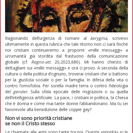
Ragionando dell’urgenza di tornare al
kerygma
, scrivevo
ultimamente in questa rubrica che tale ritorno non ci sarà finchè
noi cristiani continueremo a proporre «mille messaggi» a
un’umanità già stordita dal frastuono della comunicazione
globale (cf.
Regno-att
. 20,2023,680). Mi hanno chiesto di
dettagliare sui «mille messaggi» e ora ci provo. A seconda della
cultura o della politica d’ognuno, troverai cristiani che si battono
per la giustizia sociale o per la famiglia. In difesa della vita o
contro l’omofobia. Per sorella madre terra o contro l’ideologia
del
gender
. Sulla sfida epocale delle migrazioni o su quella
dell’intelligenza artificiale. La pace, i cristiani in politica, la Chiesa
che è donna e come mai tante donne l’abbandonano. Ma tu sei
favorevole alla benedizione delle coppie gay?
Non vi sono priorità cristiane
se non il Cristo stesso
Le chiamate alle armi sono tante tra noi. Queste «priorità» io le