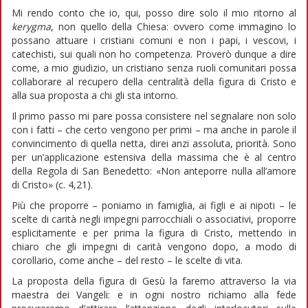
Mi rendo conto che io, qui, posso dire solo il mio ritorno al
kerygma
, non quello della Chiesa: ovvero come immagino lo
possano attuare i cristiani comuni e non i papi, i vescovi, i
catechisti, sui quali non ho competenza. Proverò dunque a dire
come, a mio giudizio, un cristiano senza ruoli comunitari possa
collaborare al recupero della centralità della figura di Cristo e
alla sua proposta a chi gli sta intorno.
Il primo passo mi pare possa consistere nel segnalare non solo
con i fatti – che certo vengono per primi – ma anche in parole il
convincimento di quella netta, direi anzi assoluta, priorità. Sono
per un’applicazione estensiva della massima che è al centro
della Regola di San Benedetto: «Non anteporre nulla all’amore
di Cristo» (c. 4,21).
Più che proporre – poniamo in famiglia, ai figli e ai nipoti – le
scelte di carità negli impegni parrocchiali o associativi, proporre
esplicitamente e per prima la figura di Cristo, mettendo in
chiaro che gli impegni di carità vengono dopo, a modo di
corollario, come anche – del resto – le scelte di vita.
La proposta della figura di Gesù la faremo attraverso la via
maestra dei Vangeli: e in ogni nostro richiamo alla fede