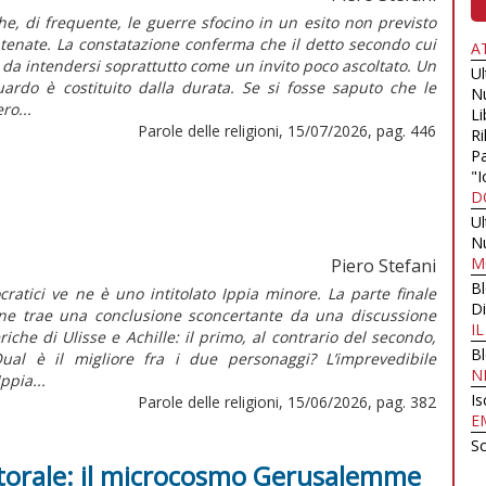
che, di frequente, le guerre sfocino in un esito non previsto
tenate. La constatazione conferma che il detto secondo cui
A
è da intendersi soprattutto come un invito poco ascoltato. Un
U
guardo è costituito dalla durata. Se si fosse saputo che le
N
ro...
Li
Parole delle religioni, 15/07/2026, pag. 446
Ri
Pa
"I
D
U
N
M
Piero Stefani
B
ocratici ve ne è uno intitolato Ippia minore. La parte finale
Di
one trae una conclusione sconcertante da una discussione
I
iche di Ulisse e Achille: il primo, al contrario del secondo,
B
ual è il migliore fra i due personaggi? L’imprevedibile
N
Ippia...
Is
Parole delle religioni, 15/06/2026, pag. 382
E
Sc
astorale: il microcosmo Gerusalemme