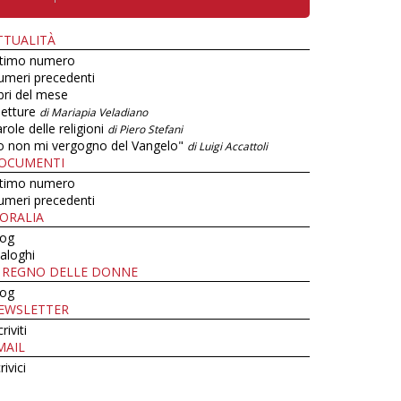
TTUALITÀ
ltimo numero
umeri precedenti
bri del mese
letture
di Mariapia Veladiano
role delle religioni
di Piero Stefani
o non mi vergogno del Vangelo"
di Luigi Accattoli
OCUMENTI
ltimo numero
umeri precedenti
ORALIA
log
aloghi
L REGNO DELLE DONNE
log
EWSLETTER
criviti
MAIL
rivici