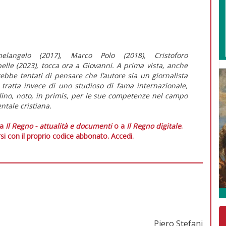
helangelo
(2017),
Marco Polo
(2018),
Cristoforo
belle
(2023), tocca ora a
Giovanni
. A prima vista, anche
ebbe tentati di pensare che l’autore sia un giornalista
i tratta invece di uno studioso di fama internazionale,
lino, noto,
in primis,
per le sue competenze nel campo
ntale cristiana.
 a
Il Regno - attualità e documenti
o a
Il Regno digitale
.
si con il proprio codice abbonato.
Accedi.
Piero Stefani