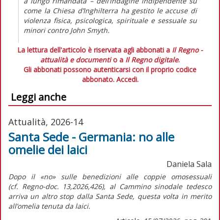
a lungo rimandata – dell’indagine indipendente
su
come la Chiesa d’Inghilterra ha gestito le accuse di
violenza fisica, psicologica, spirituale e sessuale su
minori contro John Smyth.
La lettura dell'articolo è riservata agli abbonati a
Il Regno -
attualità e documenti
o a
Il Regno digitale
.
Gli abbonati possono autenticarsi con il proprio codice
abbonato.
Accedi.
Leggi anche
Attualità, 2026-14
Santa Sede - Germania: no alle
omelie dei laici
Daniela Sala
Dopo il «no» sulle benedizioni alle coppie omosessuali
(cf.
Regno-doc.
13,2026,426), al Cammino sinodale tedesco
arriva un altro stop dalla Santa Sede, questa volta in merito
all’omelia tenuta da laici.