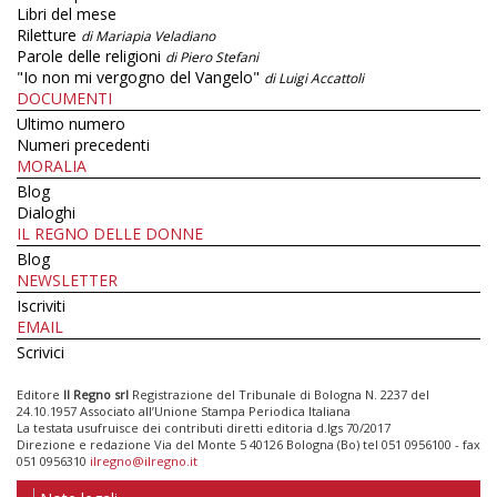
Libri del mese
Riletture
di Mariapia Veladiano
Parole delle religioni
di Piero Stefani
"Io non mi vergogno del Vangelo"
di Luigi Accattoli
DOCUMENTI
Ultimo numero
Numeri precedenti
MORALIA
Blog
Dialoghi
IL REGNO DELLE DONNE
Blog
NEWSLETTER
Iscriviti
EMAIL
Scrivici
Editore
Il Regno srl
Registrazione del Tribunale di Bologna N. 2237 del
24.10.1957 Associato all’Unione Stampa Periodica Italiana
La testata usufruisce dei contributi diretti editoria d.lgs 70/2017
Direzione e redazione Via del Monte 5 40126 Bologna (Bo) tel 051 0956100 - fax
051 0956310
ilregno@ilregno.it