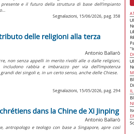
il presente e il futuro della struttura di base dell’impianto
...
A
Segnalazioni, 15/06/2026, pag. 358
U
N
Li
tributo delle religioni alla terza
Ri
Pa
"I
Antonio Ballarò
D
e, non senza appelli in merito rivolti alle o dalle religioni,
U
 includono rabbia e imbarazzo per via dell’impotenza
N
randi dei singoli e, in un certo senso, anche delle Chiese.
M
B
Di
Segnalazioni, 15/05/2026, pag. 294
I
B
N
rétiens dans la Chine de Xi Jinping
Is
E
Antonio Ballarò
Sc
re, antropologo e teologo con base a Singapore, apre così