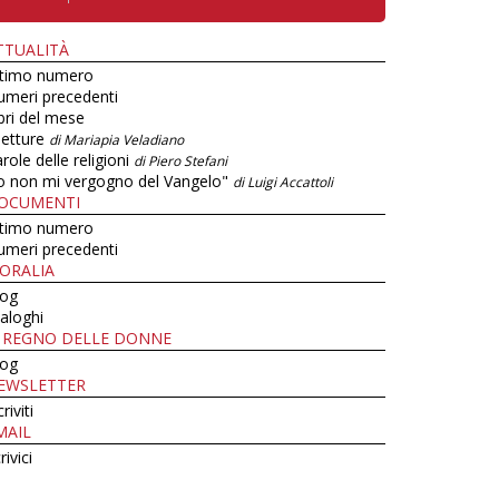
TTUALITÀ
ltimo numero
umeri precedenti
bri del mese
letture
di Mariapia Veladiano
role delle religioni
di Piero Stefani
o non mi vergogno del Vangelo"
di Luigi Accattoli
OCUMENTI
ltimo numero
umeri precedenti
ORALIA
log
aloghi
L REGNO DELLE DONNE
log
EWSLETTER
criviti
MAIL
rivici