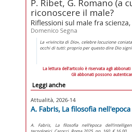
P. Ribet, G. Romano (a c
riconoscere il male?
Riflessioni sul male fra scienza, 
Domenico Segna
La «rivincita di Dio», celebre locuzione coniata
occhi di tutti: proprio per questo dire Dio sign
La lettura dell'articolo è riservata agli abbonati
Gli abbonati possono autenticar
Leggi anche
Attualità, 2026-14
A. Fabris, La filosofia nell'epoca 
A. Fabris,
La filosofia nell’epoca dell’intelli
tecnologici,
Carocci, Roma 2025, pp. 160, € 16,00.