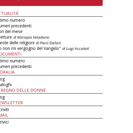
TTUALITÀ
ltimo numero
umeri precedenti
bri del mese
letture
di Mariapia Veladiano
role delle religioni
di Piero Stefani
o non mi vergogno del Vangelo"
di Luigi Accattoli
OCUMENTI
ltimo numero
umeri precedenti
ORALIA
log
aloghi
L REGNO DELLE DONNE
log
EWSLETTER
criviti
MAIL
rivici