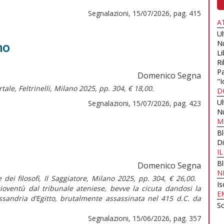
Segnalazioni, 15/07/2026, pag. 415
A
U
N
no
Li
Ri
Pa
Domenico Segna
"I
rtale,
Feltrinelli, Milano 2025, pp. 304, € 18,00.
D
U
Segnalazioni, 15/07/2026, pag. 423
N
M
B
Di
I
B
Domenico Segna
N
 dei filosofi, Il Saggiatore, Milano 2025, pp. 304, € 26,00.
Is
gioventù dal tribunale ateniese, bevve la cicuta dandosi la
E
essandria d’Egitto, brutalmente assassinata nel 415 d.C. da
Sc
Segnalazioni, 15/06/2026, pag. 357