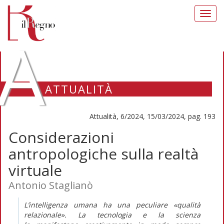
Toggl
navig
A
ATTUALITÀ
Attualità, 6/2024, 15/03/2024, pag. 193
Considerazioni
antropologiche sulla realtà
virtuale
Antonio Staglianò
L’intelligenza umana ha una
peculiare
«qualità
relazionale». La tecnologia e la scienza