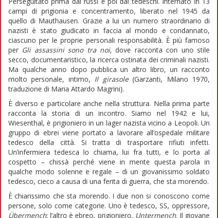
Perseguitato prima dai russi e poi dai tedeschi. Internato in 13
campi di prigionia e concentramento, liberato nel 1945 da
quello di Mauthausen. Grazie a lui un numero straordinario di
nazisti è stato giudicato in faccia al mondo e condannato,
ciascuno per le proprie personali responsabilità. È più famoso
per
Gli assassini sono tra noi
, dove racconta con uno stile
secco, documentaristico, la ricerca ostinata dei criminali nazisti.
Ma qualche anno dopo pubblica un altro libro, un racconto
molto personale, intimo,
Il girasole
(Garzanti, Milano 1970,
traduzione di Maria Attardo Magrini).
È diverso e particolare anche nella struttura. Nella prima parte
racconta la storia di un incontro. Siamo nel 1942 e lui,
Wiesenthal, è prigioniero in un lager nazista vicino a Leopoli. Un
gruppo di ebrei viene portato a lavorare all’ospedale militare
tedesco della città. Si tratta di trasportare rifiuti infetti.
Un’infermiera tedesca lo chiama, lui fra tutti, e lo porta al
cospetto – chissà perché viene in mente questa parola in
qualche modo solenne e regale – di un giovanissimo soldato
tedesco, cieco a causa di una ferita di guerra, che sta morendo.
È chiarissimo che sta morendo. I due non si conoscono come
persone, solo come categorie. Uno è tedesco, SS, oppressore,
Übermench
; l’altro è ebreo, prigioniero,
Untermench
. Il giovane