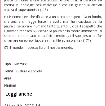
posta di fronte a una scelta così, e che un’altra persona sia
irretita in ideologie così malvagie e che un gruppo si dichiari
«razza di superuomini» (113).
E c’è Primo Levi che dà voce a un piccolo sospetto, là in fondo,
che anche chi legge forse ha avuto ma l’ha ricacciato per la
paura di sembrare inumano tanto quanto. E cioè il sospetto che
il giovane tedesco SS «senza la paura della morte imminente, si
sarebbe comportato in tutt’altro modo (...) Il suo gesto di “far
chiamare un ebreo” (appare) infantile ed insolente» (171).
C’è il mondo in questo libro. Il nostro mondo.
Tipo
Riletture
Tema
Cultura e società
Area
Nazioni
Leggi anche
Attualità, 2026-14