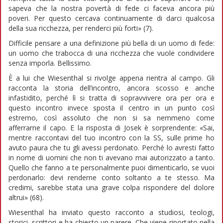
sapeva che la nostra povertà di fede ci faceva ancora più
poveri. Per questo cercava continuamente di darci qualcosa
della sua ricchezza, per renderci più forti» (7).
Difficile pensare a una definizione più bella di un uomo di fede:
un uomo che trabocca di una ricchezza che vuole condividere
senza imporla. Bellissimo.
È a lui che Wiesenthal si rivolge appena rientra al campo. Gli
racconta la storia dell’incontro, ancora scosso e anche
infastidito, perché lì si tratta di sopravvivere ora per ora e
questo incontro invece sposta il centro in un punto così
estremo, così assoluto che non si sa nemmeno come
afferrarne il capo. E la risposta di Josek è sorprendente: «Sai,
mentre raccontavi del tuo incontro con la SS, sulle prime ho
avuto paura che tu gli avessi perdonato. Perché lo avresti fatto
in nome di uomini che non ti avevano mai autorizzato a tanto.
Quello che fanno a te personalmente puoi dimenticarlo, se vuoi
perdonarlo: devi renderne conto soltanto a te stesso. Ma
credimi, sarebbe stata una grave colpa rispondere del dolore
altrui» (68).
Wiesenthal ha inviato questo racconto a studiosi, teologi,
storici, scrittori e ha chiesto un parere. Che viene riportato nella