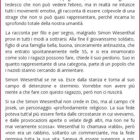
tedesco che non può vedere l’ebreo, ma in realtà ne intuisce
tutti i movimenti emotivi, gli racconta di essere colpevole di una
strage che non si può quasi rappresentare, perché incarna lo
sprofondo totale della nostra umanità.
La racconta per filo e per segno, malgrado Simon Wiesenthal
provi in tutti i modi a sottrarsi. Alla fine il giovanissimo soldato,
figlio di una famiglia bella, buona, sinceramente antinazista, che
era entrato spontaneamente nelle SS, e si era innamorato
come solo i ragazzi possono fare, chiede il suo perdono. Suo in
quanto rappresentante di una categoria, parte di un popolo che
i nazisti stanno cercando di annientare.
Simon Wiesenthal se ne va. Esce dalla stanza e torna al suo
campo di detenzione e sterminio. Vorrebbe non avere più
niente a che fare con questo ragazzo, però non ci riuscirà.
Si sa che Simon Wiesenthal non crede in Dio, ma al campo c’è
Josek, un personaggio «profondamente religioso. La sua fede
poteva tutt’al più essere ferita dalle circostanze in cui vivevamo,
e dalle provocazioni aperte o velate degli altri, ma non ne fu
mai veramente scossa». Wiesenthal lo chiamava «rabbi», però
«non era un rabbino, soltanto un commerciante, ma la fede
riempiva tutta la sua vita. Sapeva di essere superiore a noi,