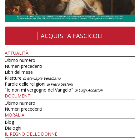
ACQUISTA FASCICOLI
ATTUALITÀ
Ultimo numero
Numeri precedenti
Libri del mese
Riletture
di Mariapia Veladiano
Parole delle religioni
di Piero Stefani
"Io non mi vergogno del Vangelo"
di Luigi Accattoli
DOCUMENTI
Ultimo numero
Numeri precedenti
MORALIA
Blog
Dialoghi
IL REGNO DELLE DONNE