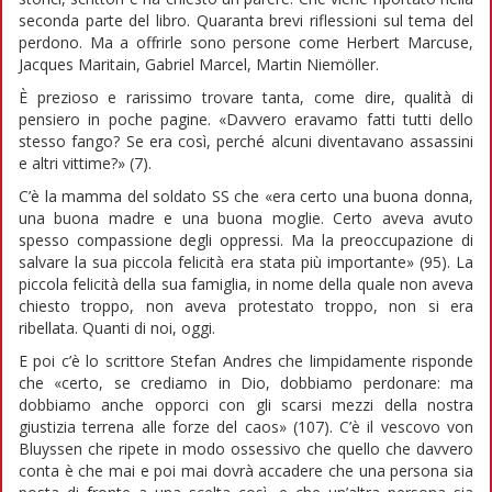
seconda parte del libro. Quaranta brevi riflessioni sul tema del
perdono. Ma a offrirle sono persone come Herbert Marcuse,
Jacques Maritain, Gabriel Marcel, Martin Niemöller.
È prezioso e rarissimo trovare tanta, come dire, qualità di
pensiero in poche pagine. «Davvero eravamo fatti tutti dello
stesso fango? Se era così, perché alcuni diventavano assassini
e altri vittime?» (7).
C’è la mamma del soldato SS che «era certo una buona donna,
una buona madre e una buona moglie. Certo aveva avuto
spesso compassione degli oppressi. Ma la preoccupazione di
salvare la sua piccola felicità era stata più importante» (95). La
piccola felicità della sua famiglia, in nome della quale non aveva
chiesto troppo, non aveva protestato troppo, non si era
ribellata. Quanti di noi, oggi.
E poi c’è lo scrittore Stefan Andres che limpidamente risponde
che «certo, se crediamo in Dio, dobbiamo perdonare: ma
dobbiamo anche opporci con gli scarsi mezzi della nostra
giustizia terrena alle forze del caos» (107). C’è il vescovo von
Bluyssen che ripete in modo ossessivo che quello che davvero
conta è che mai e poi mai dovrà accadere che una persona sia