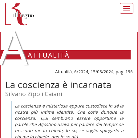
Toggl
navig
A
ATTUALITÀ
Attualità, 6/2024, 15/03/2024, pag. 196
La coscienza è incarnata
Silvano Zipoli Caiani
La coscienza è misteriosa eppure custodisce in sé la
nostra più intima identità. Che cos’è dunque la
coscienza? Qui sembrano essere opportune le
parole che Agostino usava per parlare del tempo: se
nessuno me lo chiede, lo so; se voglio spiegarlo a
chi me lo chiede, non lo so più.