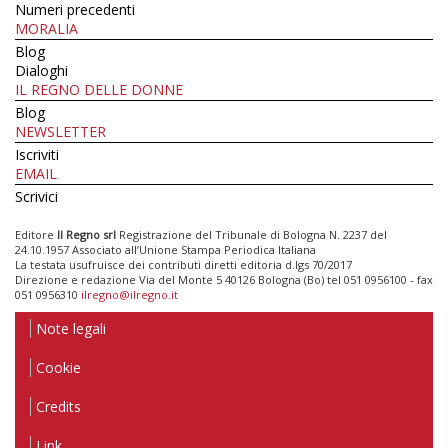
Numeri precedenti
MORALIA
Blog
Dialoghi
IL REGNO DELLE DONNE
Blog
NEWSLETTER
Iscriviti
EMAIL
Scrivici
Editore
Il Regno srl
Registrazione del Tribunale di Bologna N. 2237 del
24.10.1957 Associato all’Unione Stampa Periodica Italiana
La testata usufruisce dei contributi diretti editoria d.lgs 70/2017
Direzione e redazione Via del Monte 5 40126 Bologna (Bo) tel 051 0956100 - fax
051 0956310
ilregno@ilregno.it
Note legali
Cookie
Credits
Link