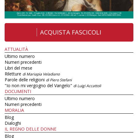
ACQUISTA FASCICOLI
ATTUALITÀ
Ultimo numero
Numeri precedenti
Libri del mese
Riletture
di Mariapia Veladiano
Parole delle religioni
di Piero Stefani
"Io non mi vergogno del Vangelo"
di Luigi Accattoli
DOCUMENTI
Ultimo numero
Numeri precedenti
MORALIA
Blog
Dialoghi
IL REGNO DELLE DONNE
Blog