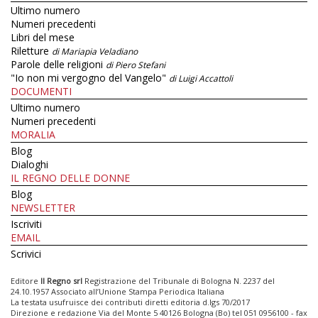
Ultimo numero
Numeri precedenti
Libri del mese
Riletture
di Mariapia Veladiano
Parole delle religioni
di Piero Stefani
"Io non mi vergogno del Vangelo"
di Luigi Accattoli
DOCUMENTI
Ultimo numero
Numeri precedenti
MORALIA
Blog
Dialoghi
IL REGNO DELLE DONNE
Blog
NEWSLETTER
Iscriviti
EMAIL
Scrivici
Editore
Il Regno srl
Registrazione del Tribunale di Bologna N. 2237 del
24.10.1957 Associato all’Unione Stampa Periodica Italiana
La testata usufruisce dei contributi diretti editoria d.lgs 70/2017
Direzione e redazione Via del Monte 5 40126 Bologna (Bo) tel 051 0956100 - fax