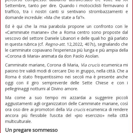
Settembre, tanto per dire. Quando i motociclisti fermavano il
traffico, tra i nostri canti si sentivano strombazzamenti e
domande incredule: «Ma che state a fa’?».
Ed è qui che la mia parabola propone un confronto con le
«Camminate mariane» che a Roma centro sono proposte dal
vescovo del settore Daniele Libanori e delle quali ho già parlato
in questa rubrica (cf.
Regno-att.
12,2022, 407s), segnalando che
le camminate copiavano l’esperienza più lunga e più ampia della
«Corona di Maria» animata da don Paolo Asolan.
Camminate mariane, Corona di Maria,
Via crucis
ecumenica mi
paiono tre validi modi di cercare Dio in gruppo, nella città. Che a
Roma è stato frequentissimo nei secoli ma è presente anche
oggi con il giro sempreverde delle Sette Chiese e con i
pellegrinaggi notturni al Divino amore.
Ma come a suo tempo mi azzardai a suggerire piccoli
aggiustamenti agli organizzatori delle Camminate mariane, così
ora oso dire ai promotori della
Via
crucis
ecumenica di rendere
ancora più flessibile l’uscita del «pio esercizio» nella città
multiculturale.
Un pregare sommesso