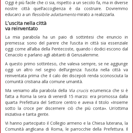
Oggi è più facile che ci sia, rispetto a un secolo fa, ma in diverse
nostre città quell’accoglienza è da costruire. Dovremmo
educarci a un
flessibile adattamento
mirato a realizzarla.
L’uscita nella città
va reinventato
La mia parabola ha un paio di sottintesi che enuncio in
premessa: sono del parere che l’uscita in città sia essenziale
oggi come all’alba della Pentecoste, quando i dodici escono dal
Cenacolo e parlano agli abitanti di Gerusalemme.
A questo primo sottinteso, che valeva sempre, se ne aggiunge
oggi un altro nel segno dell’urgenza: l’uscita nella città va
reinventata prima che il calo dei discepoli renda sconosciuta la
comunità cristiana alla comune umanità.
Ma veniamo alla parabola della
Via crucis
ecumenica che si è
fatta a Roma la sera di venerdì 15 marzo: era promossa dalla
quarta Prefettura del Settore centro e aveva il titolo «Insieme
sotto la croce per discernere ciò che più conta». Un’ottima
iniziativa e tanta gente.
Vi hanno partecipato il Collegio armeno e la Chiesa luterana, la
Comunità anglicana di Roma, le parrocchie della Prefettura. Il