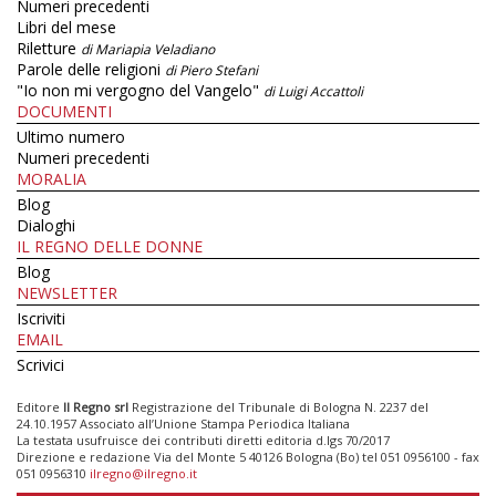
Numeri precedenti
Libri del mese
Riletture
di Mariapia Veladiano
Parole delle religioni
di Piero Stefani
"Io non mi vergogno del Vangelo"
di Luigi Accattoli
DOCUMENTI
Ultimo numero
Numeri precedenti
MORALIA
Blog
Dialoghi
IL REGNO DELLE DONNE
Blog
NEWSLETTER
Iscriviti
EMAIL
Scrivici
Editore
Il Regno srl
Registrazione del Tribunale di Bologna N. 2237 del
24.10.1957 Associato all’Unione Stampa Periodica Italiana
La testata usufruisce dei contributi diretti editoria d.lgs 70/2017
Direzione e redazione Via del Monte 5 40126 Bologna (Bo) tel 051 0956100 - fax
051 0956310
ilregno@ilregno.it