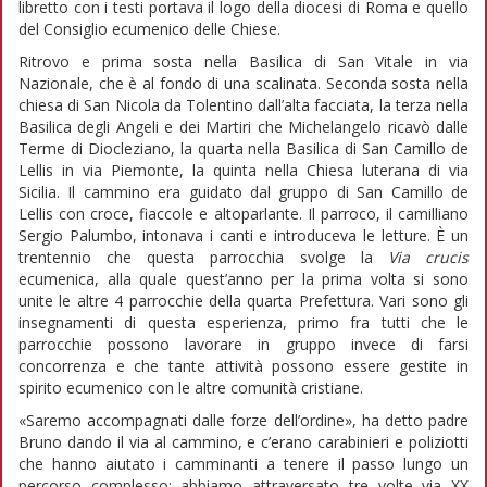
libretto con i testi portava il logo della diocesi di Roma e quello
del Consiglio ecumenico delle Chiese.
Ritrovo e prima sosta nella Basilica di San Vitale in via
Nazionale, che è al fondo di una scalinata. Seconda sosta nella
chiesa di San Nicola da Tolentino dall’alta facciata, la terza nella
Basilica degli Angeli e dei Martiri che Michelangelo ricavò dalle
Terme di Diocleziano, la quarta nella Basilica di San Camillo de
Lellis in via Piemonte, la quinta nella Chiesa luterana di via
Sicilia. Il cammino era guidato dal gruppo di San Camillo de
Lellis con croce, fiaccole e altoparlante. Il parroco, il camilliano
Sergio Palumbo, intonava i canti e introduceva le letture. È un
trentennio che questa parrocchia svolge la
Via crucis
ecumenica, alla quale quest’anno per la prima volta si sono
unite le altre 4 parrocchie della quarta Prefettura. Vari sono gli
insegnamenti di questa esperienza, primo fra tutti che le
parrocchie possono lavorare in gruppo invece di farsi
concorrenza e che tante attività possono essere gestite in
spirito ecumenico con le altre comunità cristiane.
«Saremo accompagnati dalle forze dell’ordine», ha detto padre
Bruno dando il via al cammino, e c’erano carabinieri e poliziotti
che hanno aiutato i camminanti a tenere il passo lungo un
percorso complesso: abbiamo attraversato tre volte via XX