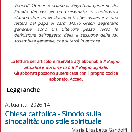
Venerdì 15 marzo scorso la Segreteria generale del
Sinodo dei vescovi ha presentato in conferenza
stampa due nuovi documenti che, assieme a una
lettera del papa al card. Mario Grech, segretario
generale, sono un ulteriore passo verso la
definizione dell’oggetto della II sessione della XVI
Assemblea generale, che si terrà in ottobre.
La lettura dell'articolo è riservata agli abbonati a
Il Regno -
attualità e documenti
o a
Il Regno digitale
.
Gli abbonati possono autenticarsi con il proprio codice
abbonato.
Accedi.
Leggi anche
Attualità, 2026-14
Chiesa cattolica - Sinodo sulla
sinodalità: uno stile spirituale
Maria Elisabetta Gandolfi