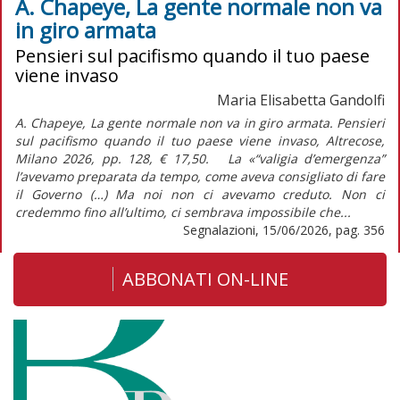
A. Chapeye, La gente normale non va
in giro armata
Pensieri sul pacifismo quando il tuo paese
viene invaso
Maria Elisabetta Gandolfi
A. Chapeye, La gente normale non va in giro armata. Pensieri
sul pacifismo quando il tuo paese viene invaso, Altrecose,
Milano 2026, pp. 128, € 17,50. La «“valigia d’emergenza”
l’avevamo preparata da tempo, come aveva consigliato di fare
il Governo (…) Ma noi non ci avevamo creduto. Non ci
credemmo fino all’ultimo, ci sembrava impossibile che...
Segnalazioni, 15/06/2026, pag. 356
ABBONATI ON-LINE