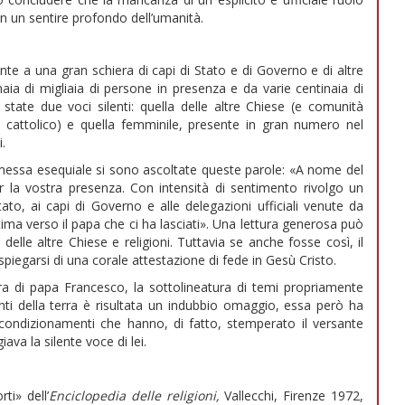
on un sentire profondo dell’umanità.
ronte a una gran schiera di capi di Stato e di Governo e di altre
inaia di migliaia di persone in presenza e da varie centinaia di
 state due voci silenti: quella delle altre Chiese (e comunità
ale cattolico) e quella femminile, presente in gran numero nel
.
 messa esequiale si sono ascoltate queste parole: «A nome del
per la vostra presenza. Con intensità di sentimento rivolgo un
ato, ai capi di Governo e alle delegazioni ufficiali venute da
ma verso il papa che ci ha lasciati». Una lettura generosa può
e delle altre Chiese e religioni. Tuttavia se anche fosse così, il
iegarsi di una corale attestazione di fede in Gesù Cristo.
era di papa Francesco, la sottolineatura di temi propriamente
nti della terra è risultata un indubbio omaggio, essa però ha
 condizionamenti che hanno, di fatto, stemperato il versante
va la silente voce di lei.
ti» dell’
Enciclopedia delle
religioni,
Vallecchi, Firenze 1972,