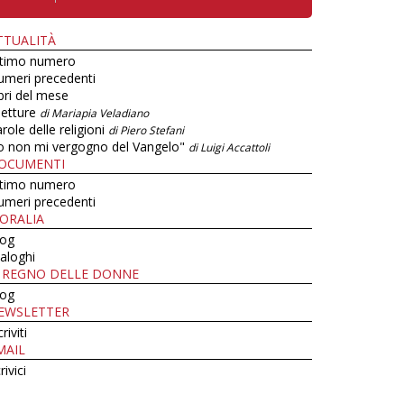
TTUALITÀ
ltimo numero
umeri precedenti
bri del mese
letture
di Mariapia Veladiano
role delle religioni
di Piero Stefani
o non mi vergogno del Vangelo"
di Luigi Accattoli
OCUMENTI
ltimo numero
umeri precedenti
ORALIA
log
aloghi
L REGNO DELLE DONNE
log
EWSLETTER
criviti
MAIL
rivici