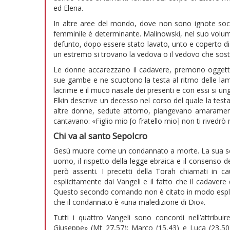
ed Elena.
In altre aree del mondo, dove non sono ignote socie
femminile è determinante. Malinowski, nel suo volume 
defunto, dopo essere stato lavato, unto e coperto di 
un estremo si trovano la vedova o il vedovo che sost
Le donne accarezzano il cadavere, premono oggetti
sue gambe e ne scuotono la testa al ritmo delle lam
lacrime e il muco nasale dei presenti e con essi si unge
Elkin descrive un decesso nel corso del quale la test
altre donne, sedute attorno, piangevano amaramente
cantavano: «Figlio mio [o fratello mio] non ti rivedrò 
Chi va al santo Sepolcro
Gesù muore come un condannato a morte. La sua sepolt
uomo, il rispetto della legge ebraica e il consenso 
però assenti. I precetti della Torah chiamati in c
esplicitamente dai Vangeli e il fatto che il cadavere
Questo secondo comando non è citato in modo esplici
che il condannato è «una maledizione di Dio».
Tutti i quattro Vangeli sono concordi nell’attrib
Giuseppe» (Mt 27,57); Marco (15,43) e Luca (23,50