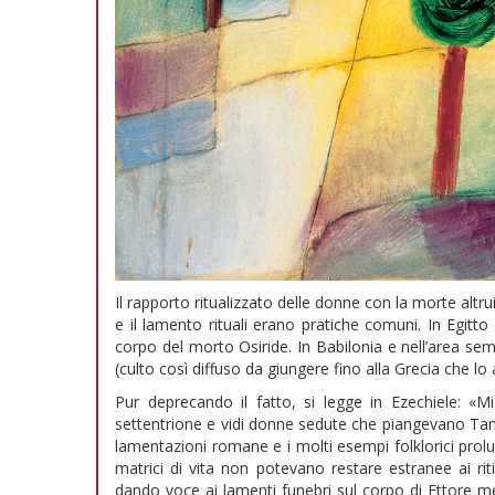
Il rapporto ritualizzato delle donne con la morte altrui
e il lamento rituali erano pratiche comuni. In Egitto 
corpo del morto Osiride. In Babilonia e nell’area se
(culto così diffuso da giungere fino alla Grecia che lo
Pur deprecando il fatto, si legge in Ezechiele: «
settentrione e vidi donne sedute che piangevano T
lamentazioni romane e i molti esempi folklorici prolu
matrici di vita non potevano restare estranee ai rit
dando voce ai lamenti funebri sul corpo di Ettore 