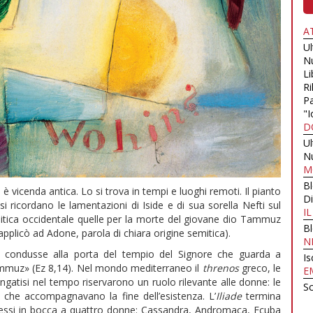
A
U
N
Li
Ri
Pa
"I
D
U
N
M
B
 è vicenda antica. Lo si trova in tempi e luoghi remoti. Il pianto
Di
si ricordano le lamentazioni di Iside e di sua sorella Nefti sul
I
mitica occidentale quelle per la morte del giovane dio Tammuz
B
 applicò ad Adone, parola di chiara origine semitica).
N
Mi condusse alla porta del tempio del Signore che guarda a
Is
ammuz» (Ez 8,14). Nel mondo mediterraneo il
threnos
greco, le
E
ngatisi nel tempo riservarono un ruolo rilevante alle donne: le
Sc
i che accompagnavano la fine dell’esistenza. L’
Iliade
termina
messi in bocca a quattro donne: Cassandra, Andromaca, Ecuba