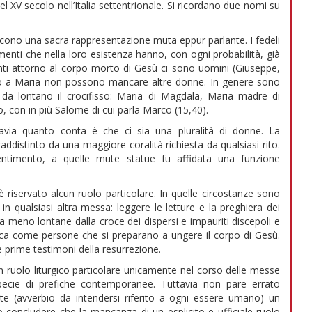
 XV secolo nell’Italia settentrionale. Si ricordano due nomi su
scono una sacra rappresentazione muta eppur parlante. I fedeli
amenti che nella loro esistenza hanno, con ogni probabilità, già
nti attorno al corpo morto di Gesù ci sono uomini (Giuseppe,
o a Maria non possono mancare altre donne. In genere sono
da lontano il crocifisso: Maria di Magdala, Maria madre di
, con in più Salome di cui parla Marco (15,40).
tavia quanto conta è che ci sia una pluralità di donne. La
distinto da una maggiore coralità richiesta da qualsiasi rito.
ntimento, a quelle mute statue fu affidata una funzione
 è riservato alcun ruolo particolare. In quelle circostanze sono
n qualsiasi altra messa: leggere le letture e la preghiera dei
ta meno lontane dalla croce dei dispersi e impauriti discepoli e
ndica come persone che si preparano a ungere il corpo di Gesù.
e prime testimoni della resurrezione.
n ruolo liturgico particolare unicamente nel corso delle messe
specie di prefiche contemporanee. Tuttavia non pare errato
te (avverbio da intendersi riferito a ogni essere umano) un
 concludere che la mancanza di un esplicito e ufficiale ruolo