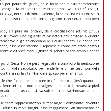
o per paura dei giudei; ed è forse per questa caratteristica
 Vangelo fa intervenire pure Nicodemo (Gv 19,39; cf. Gv 3,1-
tt’oggi, nei casi di morte violenta, la sepoltura va autorizzata.
e con esso il riposo del settimo giorno. Non c’era tempo per il
pi, sia pure da lontano, della crocifissione (cf. Mt 27,55);
il loro fu invece uno sguardo ravvicinato tutto proteso a quanto
 Parasceve e già splendevano le luci del sabato. Le donne che
eppe; esse osservarono il sepolcro e come era stato posto il
romi e oli profumati. Il giorno di sabato osservarono il riposo
rpo di Gesù. Non è però registrata alcuna loro lamentazione.
o, fin dalla sepoltura, per renderle le prime testimoni della
contreranno la vita. Non c’era spazio per il lamento.
volle che fosse presente pure in riferimento a Gesù quanto ha
 femminile che non coinvolgesse soltanto il trovarsi ai piedi
 «madre dolorosa che stava sotto la croce lacrimosa», che non
rrezione.
elle sacre rappresentazioni si fece largo il compianto, divenuto
 Diffuse in molti luoghi, esse raggiunsero, artisticamente ed