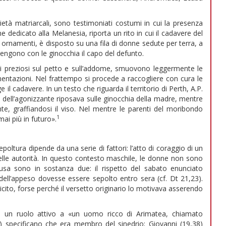
tà matriarcali, sono testimoniati costumi in cui la presenza
dedicato alla Melanesia, riporta un rito in cui il cadavere del
ornamenti, è disposto su una fila di donne sedute per terra, a
engono con le ginocchia il capo del defunto.
 preziosi sul petto e sull’addome, smuovono leggermente le
entazioni. Nel frattempo si procede a raccogliere con cura le
 il cadavere. In un testo che riguarda il territorio di Perth, A.P.
a dell’agonizzante riposava sulle ginocchia della madre, mentre
, graffiandosi il viso. Nel mentre le parenti del moribondo
1
mai più in futuro».
ura dipende da una serie di fattori: l’atto di coraggio di un
delle autorità. In questo contesto maschile, le donne non sono
ausa sono in sostanza due: il rispetto del sabato enunciato
 dell’appeso dovesse essere sepolto entro sera (cf. Dt 21,23).
to, forse perché il versetto originario lo motivava asserendo
uire un ruolo attivo a «un uomo ricco di Arimatea, chiamato
) specificano che era membro del sinedrio; Giovanni (19,38)