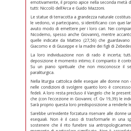
emotivamente, il proprio apice nella seconda metà del
tutti: Niccolò dell’Arca e Guido Mazzoni.
Le statue di terracotta a grandezza naturale costitui
le vedono, vi partecipano, si identificano con quei l
avuto modo di emettere per i loro cari. Nei compia
Nicodemo, spesso anche Giovanni), mentre accant
quelle indicate da Matteo (27,56) che guardavano 
Giacomo e di Giuseppe e la madre dei figli di Zebedeo
La loro individuazione non di rado è incerta; tut
deposizione è momento intimo; il compianto è contrad
Su un piano spirituale che non misconosce il se
paraliturgica.
Nella liturgia cattolica delle esequie alle donne non
nelle condizioni di svolgere quanto loro è concesso i
fedeli. A loro resta precluso il Vangelo che le presen
che (con l’eccezione in Giovanni; cf. Gv 19,39) le i
Sarà proprio questa loro predisposizione a renderle l
Sarebbe un’evidente forzatura riservare alle donne u
esequiali. Non è il caso di trasformarle in una 
sostenere che il rito funebre sia antropologicamen
momento di particolare significato. Non è azzardato