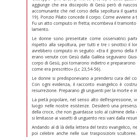
aggiunge che era discepolo di Gesù però di nascost
accomunante che nel corso della sepoltura il quarto
19). Ponzio Pilato concede il corpo. Come avviene a tu
Fu un atto compiuto in fretta; incombeva il tramonto 
lamento.
Le donne sono presentate come osservatrici parteci
rispetto alla sepoltura, per tutti e tre i sinottici 
avrebbero compiuto in seguito: «Era il giorno della
erano venute con Gesù dalla Galilea seguivano Gius
corpo di Gesù, poi tornarono indietro e prepararono a
come era prescritto» (Lc 23,54-56).
Le donne si predisponevano a prendersi cura del co
Con ogni evidenza, il racconto evangelico è costruit
resurrezione. Preparano gli unguenti per la morte e in
La pietà popolare, nel senso alto dell’espressione, 
luogo nelle nostre esistenze. Desiderò una presenza
della croce, che non guardasse solo al culmine della
si limitasse ai vasetti di unguento resi vani dalla resu
Andando al di là della lettera del testo evangelico, n
poi celebre anche nelle sue trasposizioni scultoree.