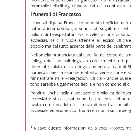
femminile nella liturgia funebre cattolica contrasta c
I funerali di Francesco
I funerali di papa Francesco sono stati officiati di f
autorità internazionali, e sono stati seguiti da cent
milioni di telespettatori. Nella celebrazione ci sono
ecclesiali, se ci si vuole attenere al lessico uffici
popolo ma del tutto assente dalla parte dei celebranti
Nell’omelia pronunciata dal card. Re nel corso della
collegio dei cardinali ringrazio cordialmente tutti 
deferente saluto e vivo ringraziamento ai capi di St
numerosi paesi a esprimere affetto, venerazione e sti
far rientrare nelle «delegazioni ufficiali» anche quell
tono sarebbe ugualmente flebile e non consono al disp
Peraltro anche nella rievocazione omiletica dell’op
ecclesiali è stata assai tenue. La presenza dei pote
avuto come ricaduta l’esistenza di non trascurabili
ecclesiale ed ecumenico di una cerimonia su cui aleggia
1
Ricavo queste informazioni dalla voce «Morte, mor