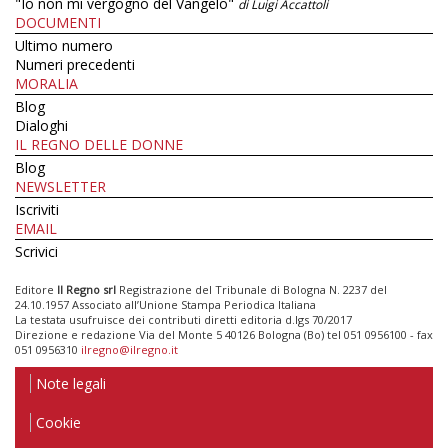
"Io non mi vergogno del Vangelo"
di Luigi Accattoli
DOCUMENTI
Ultimo numero
Numeri precedenti
MORALIA
Blog
Dialoghi
IL REGNO DELLE DONNE
Blog
NEWSLETTER
Iscriviti
EMAIL
Scrivici
Editore
Il Regno srl
Registrazione del Tribunale di Bologna N. 2237 del
24.10.1957 Associato all’Unione Stampa Periodica Italiana
La testata usufruisce dei contributi diretti editoria d.lgs 70/2017
Direzione e redazione Via del Monte 5 40126 Bologna (Bo) tel 051 0956100 - fax
051 0956310
ilregno@ilregno.it
Note legali
Cookie