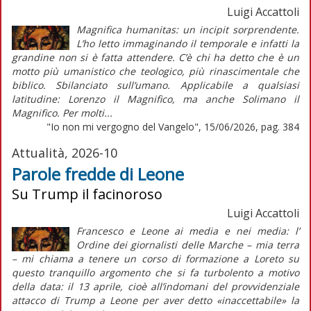
Luigi Accattoli
Magnifica humanitas: un incipit sorprendente.
L’ho letto immaginando il temporale e infatti la
grandine non si è fatta attendere. C’è chi ha detto che è un
motto più umanistico che teologico, più rinascimentale che
biblico. Sbilanciato sull’umano. Applicabile a qualsiasi
latitudine: Lorenzo il Magnifico, ma anche Solimano il
Magnifico. Per molti...
"Io non mi vergogno del Vangelo", 15/06/2026, pag. 384
Attualità, 2026-10
Parole fredde di Leone
Su Trump il facinoroso
Luigi Accattoli
Francesco e Leone ai media e nei media: l’
Ordine dei giornalisti delle Marche – mia terra
– mi chiama a tenere un corso di formazione a Loreto su
questo tranquillo argomento che si fa turbolento a motivo
della data: il 13 aprile, cioè all’indomani del provvidenziale
attacco di Trump a Leone per aver detto «inaccettabile» la