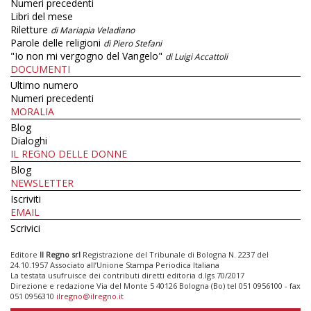
Numeri precedenti
Libri del mese
Riletture
di Mariapia Veladiano
Parole delle religioni
di Piero Stefani
"Io non mi vergogno del Vangelo"
di Luigi Accattoli
DOCUMENTI
Ultimo numero
Numeri precedenti
MORALIA
Blog
Dialoghi
IL REGNO DELLE DONNE
Blog
NEWSLETTER
Iscriviti
EMAIL
Scrivici
Editore
Il Regno srl
Registrazione del Tribunale di Bologna N. 2237 del
24.10.1957 Associato all’Unione Stampa Periodica Italiana
La testata usufruisce dei contributi diretti editoria d.lgs 70/2017
Direzione e redazione Via del Monte 5 40126 Bologna (Bo) tel 051 0956100 - fax
051 0956310
ilregno@ilregno.it