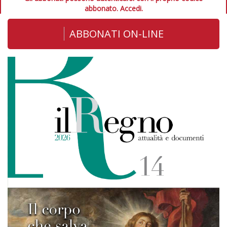
abbonato.
Accedi.
ABBONATI ON-LINE