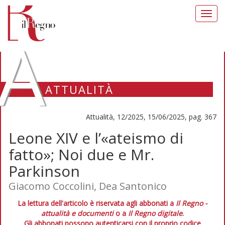
Toggl
navig
A
ATTUALITÀ
Attualità, 12/2025, 15/06/2025, pag. 367
Leone XIV e l’«ateismo di
fatto»; Noi due e Mr.
Parkinson
Giacomo Coccolini, Dea Santonico
La lettura dell'articolo è riservata agli abbonati a
Il Regno -
attualità e documenti
o a
Il Regno digitale
.
Gli abbonati possono autenticarsi con il proprio codice