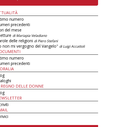
TTUALITÀ
ltimo numero
umeri precedenti
bri del mese
letture
di Mariapia Veladiano
role delle religioni
di Piero Stefani
o non mi vergogno del Vangelo"
di Luigi Accattoli
OCUMENTI
ltimo numero
umeri precedenti
ORALIA
log
aloghi
L REGNO DELLE DONNE
log
EWSLETTER
criviti
MAIL
rivici