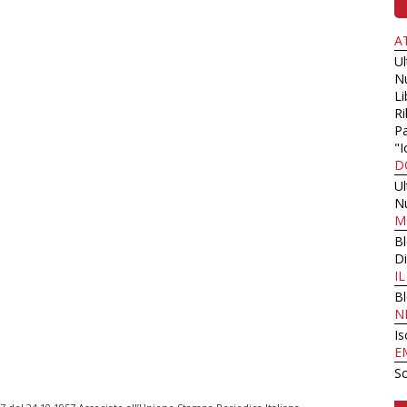
A
U
N
Li
Ri
Pa
"I
D
U
N
M
B
Di
I
B
N
Is
E
Sc