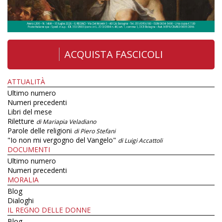
ACQUISTA FASCICOLI
ATTUALITÀ
Ultimo numero
Numeri precedenti
Libri del mese
Riletture
di Mariapia Veladiano
Parole delle religioni
di Piero Stefani
"Io non mi vergogno del Vangelo"
di Luigi Accattoli
DOCUMENTI
Ultimo numero
Numeri precedenti
MORALIA
Blog
Dialoghi
IL REGNO DELLE DONNE
Blog