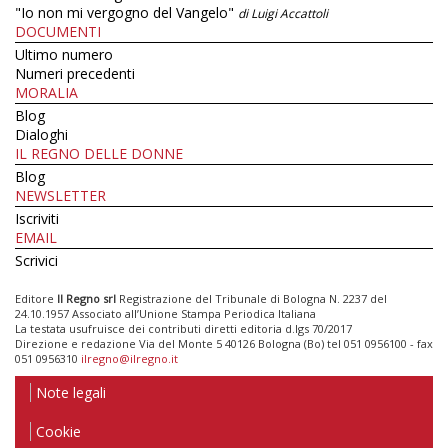
"Io non mi vergogno del Vangelo"
di Luigi Accattoli
DOCUMENTI
Ultimo numero
Numeri precedenti
MORALIA
Blog
Dialoghi
IL REGNO DELLE DONNE
Blog
NEWSLETTER
Iscriviti
EMAIL
Scrivici
Editore
Il Regno srl
Registrazione del Tribunale di Bologna N. 2237 del
24.10.1957 Associato all’Unione Stampa Periodica Italiana
La testata usufruisce dei contributi diretti editoria d.lgs 70/2017
Direzione e redazione Via del Monte 5 40126 Bologna (Bo) tel 051 0956100 - fax
051 0956310
ilregno@ilregno.it
Note legali
Cookie