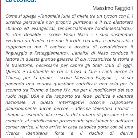
Massimo Faggioli
Come si spiega «l’anomala luna di miele tra un
tycoon
con (…)
un’etica personale non proprio puritana» e il suo elettorato
«bianco ed
evangelical
,
tendenzialmente fondamentalista»?
In
«the Donald»
– scrive Paolo Naso – i suoi sostenitori
«vedono un leader che non li irride con laica e aristocratica
supponenza ma li capisce e accetta di condividerne il
linguaggio e l’atteggiamento». L’analisi di Naso conduce il
lettore in questa grande galassia di cui ricostruisce la storia e
le traiettorie, necessarie per capire gli Stati Uniti di oggi.
Questo è l’ambiente in cui si trova a fare i conti anche la
Chiesa, per la quale – scrive Massimo Faggioli –, si sta
ponendo una «nuova questione cattolica»: non solo per lo
scontro tra Trump e Leone XIV, ma per il modificarsi del suo
ruolo negli USA e del rapporto tra fede, politica e identità
nazionale. A questi interrogativi occorre rispondere
plausibilmente anche perché – afferma Valentina Ciciliot –
stiamo assistendo alla crescita del numero di persone che si
converte al cattolicesimo provenendo specialmente dall’area
conservatrice. Il loro arrivo in casa cattolica porta con sè una
ricerca identitaria forte e il rischio di derive