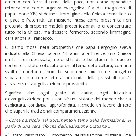
emerso con forza il tema della pace, non come appendice
retorica ma come urgenza evangelica. Già dal magistero di
papa Leone XIV, si delinea l’immagine della Chiesa come lievito
di pace e fraternità. La missione intesa come prossimità non
pretende di proporre modelli preconfezionati o di concentrare
tutto nella Chiesa, ma d’essere fermento, secondo l’immagine
cara anche a Francesco.
Ci siamo mossi nella prospettiva che papa Bergoglio aveva
indicato alla Chiesa italiana 10 anni fa a Firenze: una Chiesa
umile e disinteressata, nello stile delle beatitudini. In questo
contesto è stato collocato anche il tema della cultura, con una
svolta importante: non la si intende più come progetto
separato, ma come lettura profonda della prassi di carità,
assistenza, evangelizzazione e prossimità.
Significa che ogni gesto di carità, ogni iniziativa
d’evangelizzazione porta con sé una visione del mondo che va
esplicitata, condivisa, approfondita. Richiede un lavoro di rete
che superi le tradizionali compartimentazioni».
– Come s’articola nel documento il tema della formazione? Si
parla di una vera riforma dell’iniziazione cristiana...
«È stato rafforzato il momento dell’iniziazione cristiana, già