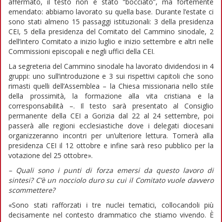
affermato, il testo non è stato “bocciato”, ma fortemente
emendato: abbiamo lavorato su quella base. Durante l’estate ci
sono stati almeno 15 passaggi istituzionali: 3 della presidenza
CEI, 5 della presidenza del Comitato del Cammino sinodale, 2
dell’intero Comitato a inizio luglio e inizio settembre e altri nelle
Commissioni episcopali e negli uffici della CEI.
La segreteria del Cammino sinodale ha lavorato dividendosi in 4
gruppi: uno sull’introduzione e 3 sui rispettivi capitoli che sono
rimasti quelli dell’Assemblea – la Chiesa missionaria nello stile
della prossimità, la formazione alla vita cristiana e la
corresponsabilità –. Il testo sarà presentato al Consiglio
permanente della CEI a Gorizia dal 22 al 24 settembre, poi
passerà alle regioni ecclesiastiche dove i delegati diocesani
organizzeranno incontri per un’ulteriore lettura. Tornerà alla
presidenza CEI il 12 ottobre e infine sarà reso pubblico per la
votazione del 25 ottobre».
– Quali sono i punti di forza emersi da questo lavoro di
sintesi? C’è un nocciolo duro su cui il Comitato vuole davvero
scommettere?
«Sono stati rafforzati i tre nuclei tematici, collocandoli più
decisamente nel contesto drammatico che stiamo vivendo. È