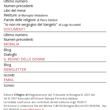
Ultimo numero
Numeri precedenti
Libri del mese
Riletture
di Mariapia Veladiano
Parole delle religioni
di Piero Stefani
"Io non mi vergogno del Vangelo"
di Luigi Accattoli
DOCUMENTI
Ultimo numero
Numeri precedenti
MORALIA
Blog
Dialoghi
IL REGNO DELLE DONNE
Blog
NEWSLETTER
Iscriviti
EMAIL
Scrivici
Editore
Il Regno srl
Registrazione del Tribunale di Bologna N. 2237 del
24.10.1957 Associato all’Unione Stampa Periodica Italiana
La testata usufruisce dei contributi diretti editoria d.lgs 70/2017
Direzione e redazione Via del Monte 5 40126 Bologna (Bo) tel 051 0956100 - fax
051 0956310
ilregno@ilregno.it