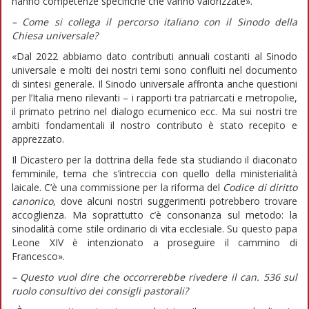
hanno competenze specifiche che vanno valorizzate».
– Come si collega il percorso italiano con il Sinodo della
Chiesa universale?
«Dal 2022 abbiamo dato contributi annuali costanti al Sinodo
universale e molti dei nostri temi sono confluiti nel documento
di sintesi generale. Il Sinodo universale affronta anche questioni
per l’Italia meno rilevanti – i rapporti tra patriarcati e metropolie,
il primato petrino nel dialogo ecumenico ecc. Ma sui nostri tre
ambiti fondamentali il nostro contributo è stato recepito e
apprezzato.
Il Dicastero per la dottrina della fede sta studiando il diaconato
femminile, tema che s’intreccia con quello della ministerialità
laicale. C’è una commissione per la riforma del
Codice di diritto
canonico
, dove alcuni nostri suggerimenti potrebbero trovare
accoglienza. Ma soprattutto c’è consonanza sul metodo: la
sinodalità come stile ordinario di vita ecclesiale. Su questo papa
Leone XIV è intenzionato a proseguire il cammino di
Francesco».
– Questo vuol dire che occorrerebbe rivedere il can. 536 sul
ruolo consultivo dei consigli pastorali?