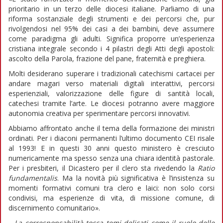
prioritario in un terzo delle diocesi italiane. Parliamo di una
riforma sostanziale degli strumenti e dei percorsi che, pur
rivolgendosi nel 95% dei casi a dei bambini, deve assumere
come paradigma gli adulti. Significa proporre un’esperienza
cristiana integrale secondo i 4 pilastri degli Atti degli apostoli:
ascolto della Parola, frazione del pane, fraternità e preghiera.
Molti desiderano superare i tradizionali catechismi cartacei per
andare magari verso materiali digitali interattivi, percorsi
esperienziali, valorizzazione delle figure di santità locali,
catechesi tramite l’arte. Le diocesi potranno avere maggiore
autonomia creativa per sperimentare percorsi innovativi.
Abbiamo affrontato anche il tema della formazione dei ministri
ordinati. Per i diaconi permanenti l’ultimo documento CEI risale
al 1993! E in questi 30 anni questo ministero è cresciuto
numericamente ma spesso senza una chiara identità pastorale.
Per i presbiteri, il Dicastero per il clero sta rivedendo la
Ratio
fundamentalis
. Ma la novità più significativa è l’insistenza su
momenti formativi comuni tra clero e laici: non solo corsi
condivisi, ma esperienze di vita, di missione comune, di
discernimento comunitario».
– La corresponsabilità tocca temi delicati come il ruolo delle