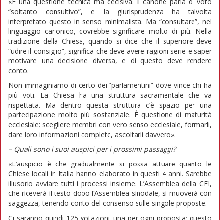
«È una questione tecnica ma decisiva. Il canone parla di voto
“soltanto consultivo”, e la giurisprudenza ha talvolta
interpretato questo in senso minimalista. Ma “consultare”, nel
linguaggio canonico, dovrebbe significare molto di più. Nella
tradizione della Chiesa, quando si dice che il superiore deve
“udire il consiglio”, significa che deve avere ragioni serie e saper
motivare una decisione diversa, e di questo deve rendere
conto.
Non immaginiamo di certo dei “parlamentini” dove vince chi ha
più voti. La Chiesa ha una struttura sacramentale che va
rispettata. Ma dentro questa struttura c’è spazio per una
partecipazione molto più sostanziale. È questione di maturità
ecclesiale: scegliere membri con vero senso ecclesiale, formarli,
dare loro informazioni complete, ascoltarli davvero».
– Quali sono i suoi auspici per i prossimi passaggi?
«L’auspicio è che gradualmente si possa attuare quanto le
Chiese locali in Italia hanno elaborato in questi 4 anni. Sarebbe
illusorio avviare tutti i processi insieme. L’Assemblea della CEI,
che riceverà il testo dopo l’Assemblea sinodale, si muoverà con
saggezza, tenendo conto del consenso sulle singole proposte.
Ci saranno quindi 125 votazioni, una per ogni proposta: questo