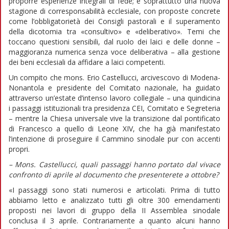
proporre esperienze integrali di fede; e soprattutto una nuova
stagione di corresponsabilità ecclesiale, con proposte concrete
come l’obbligatorietà dei Consigli pastorali e il superamento
della dicotomia tra «consultivo» e «deliberativo». Temi che
toccano questioni sensibili, dal ruolo dei laici e delle donne –
maggioranza numerica senza voce deliberativa – alla gestione
dei beni ecclesiali da affidare a laici competenti.
Un compito che mons. Erio Castellucci, arcivescovo di Modena-
Nonantola e presidente del Comitato nazionale, ha guidato
attraverso un’estate d’intenso lavoro collegiale – una quindicina
i passaggi istituzionali tra presidenza CEI, Comitato e Segreteria
– mentre la Chiesa universale vive la transizione dal pontificato
di Francesco a quello di Leone XIV, che ha già manifestato
l’intenzione di proseguire il Cammino sinodale pur con accenti
propri.
– Mons. Castellucci, quali passaggi hanno portato dal vivace
confronto di aprile al documento che presenterete a ottobre?
«I passaggi sono stati numerosi e articolati. Prima di tutto
abbiamo letto e analizzato tutti gli oltre 300 emendamenti
proposti nei lavori di gruppo della II Assemblea sinodale
conclusa il 3 aprile. Contrariamente a quanto alcuni hanno