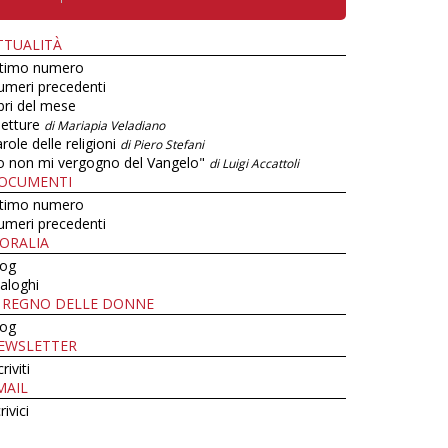
TTUALITÀ
ltimo numero
umeri precedenti
bri del mese
letture
di Mariapia Veladiano
role delle religioni
di Piero Stefani
o non mi vergogno del Vangelo"
di Luigi Accattoli
OCUMENTI
ltimo numero
umeri precedenti
ORALIA
log
aloghi
L REGNO DELLE DONNE
log
EWSLETTER
criviti
MAIL
rivici