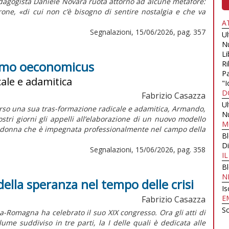
edagogista Daniele Novara ruota attorno ad alcune metafore:
one, «di cui non c’è bisogno di sentire nostalgia e che va
A
Segnalazioni, 15/06/2026, pag. 357
U
N
Li
'homo oeconomicus
Ri
Pa
ale e adamitica
"I
D
Fabrizio Casazza
U
erso una sua tras-formazione radicale e adamitica, Armando,
N
ri giorni gli appelli all’elaborazione di un nuovo modello
M
a donna che è impegnata professionalmente nel campo della
B
Di
Segnalazioni, 15/06/2026, pag. 358
I
B
N
o della speranza nel tempo delle crisi
Is
E
Fabrizio Casazza
Sc
ia-Romagna ha celebrato il suo XIX congresso. Ora gli atti di
me suddiviso in tre parti, la I delle quali è dedicata alle