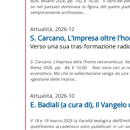
BUR, Milano 2026, pp. 192, € 16,00. Il libro del p
se nel passato dominava la figura del padre padr
semplicemente archiviato»...
Attualità, 2026-12
S. Carcano, L'impresa oltre l
Verso una sua tras-formazione radic
S. Carcano, L’impresa oltre l’homo oeconomicus. V
Roma 2026, pp. 84, € 10,00. Non sono rari ai nost
economico. Ma che la sollecitazione venga da un
«gestione delle risorse...
Attualità, 2026-10
E. Badiali (a cura di), Il Vangel
Il 18 e 19 marzo 2025 la Facoltà teologica dell’Emil
quell’evento accademico sono pubblicati in un volu