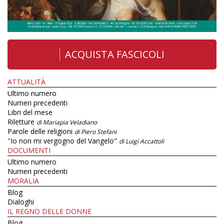
ACQUISTA FASCICOLI
ATTUALITÀ
Ultimo numero
Numeri precedenti
Libri del mese
Riletture
di Mariapia Veladiano
Parole delle religioni
di Piero Stefani
"Io non mi vergogno del Vangelo"
di Luigi Accattoli
DOCUMENTI
Ultimo numero
Numeri precedenti
MORALIA
Blog
Dialoghi
IL REGNO DELLE DONNE
Blog