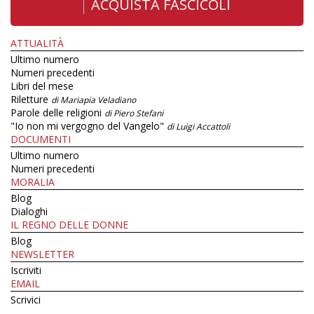
ACQUISTA FASCICOLI
ATTUALITÀ
Ultimo numero
Numeri precedenti
Libri del mese
Riletture
di Mariapia Veladiano
Parole delle religioni
di Piero Stefani
"Io non mi vergogno del Vangelo"
di Luigi Accattoli
DOCUMENTI
Ultimo numero
Numeri precedenti
MORALIA
Blog
Dialoghi
IL REGNO DELLE DONNE
Blog
NEWSLETTER
Iscriviti
EMAIL
Scrivici