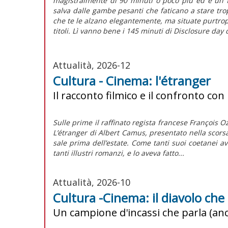
magistralmente di 90 minuti o poco più ed è un 
salva dalle gambe pesanti che faticano a stare tr
che te le alzano elegantemente, ma situate purtro
titoli. Lì vanno bene i 145 minuti di
Disclosure day
d
Attualità, 2026-12
Cultura - Cinema: l'étranger
Il racconto filmico e il confronto co
Sulle prime il raffinato regista francese François 
L’étranger di Albert Camus, presentato nella scors
sale prima dell’estate. Come tanti suoi coetanei av
tanti illustri romanzi, e lo aveva fatto...
Attualità, 2026-10
Cultura -Cinema: il diavolo che
Un campione d'incassi che parla (anche