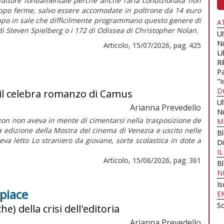
fattore fondamentale perché anche l’aria condizionata non
oppo ferme, salvo essere accomodate in poltrone da 14 euro
ppo in sale che difficilmente programmano questo genere di
A
i Steven Spielberg o i 172 di
Odissea
di Christopher Nolan.
U
N
Articolo, 15/07/2026, pag. 425
Li
Ri
Pa
"I
D
n il celebra romanzo di Camus
U
Arianna Prevedello
N
Ozon non aveva in mente di cimentarsi nella trasposizione de
M
a edizione della Mostra del cinema di Venezia e uscito nelle
B
eva letto Lo straniero da giovane, sorte scolastica in dote a
Di
I
Articolo, 15/06/2026, pag. 361
B
N
Is
 piace
E
Sc
) della crisi dell'editoria
Arianna Prevedello