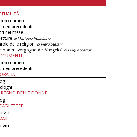
TTUALITÀ
ltimo numero
umeri precedenti
bri del mese
letture
di Mariapia Veladiano
role delle religioni
di Piero Stefani
o non mi vergogno del Vangelo"
di Luigi Accattoli
OCUMENTI
ltimo numero
umeri precedenti
ORALIA
log
aloghi
L REGNO DELLE DONNE
log
EWSLETTER
criviti
MAIL
rivici