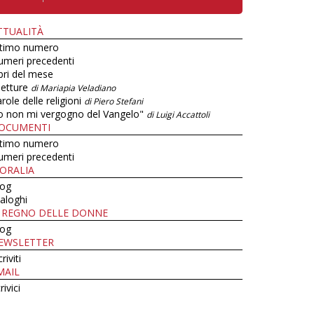
TTUALITÀ
ltimo numero
umeri precedenti
bri del mese
letture
di Mariapia Veladiano
role delle religioni
di Piero Stefani
o non mi vergogno del Vangelo"
di Luigi Accattoli
OCUMENTI
ltimo numero
umeri precedenti
ORALIA
log
aloghi
L REGNO DELLE DONNE
log
EWSLETTER
criviti
MAIL
rivici