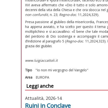
misericordia» e «pura misericordia», facendo eco a u
XVI aveva affermato che «Dio è tutto e solo amore».
decenni della vita della Chiesa e che ora sbocca nel 
non confundit,
n. 23;
Regno-doc
. 11,2024,329).
Presa passione al giubileo della misericordia, France
ha appena avviato, e ha scelto per questo il tema g
moltiplichino e si accavallino: «È bene che tale modali
del perdono di Dio sostenga e accompagni il cammi
d’indizione al paragrafo 5 (
Regno-doc
. 11,2024,323). 
grazia dei giubilei.
www.luigiaccattoli.it
Tipo
"Io non mi vergogno del Vangelo"
Area
EUROPA
Leggi anche
Attualità, 2026-14
Ruini in Conclave