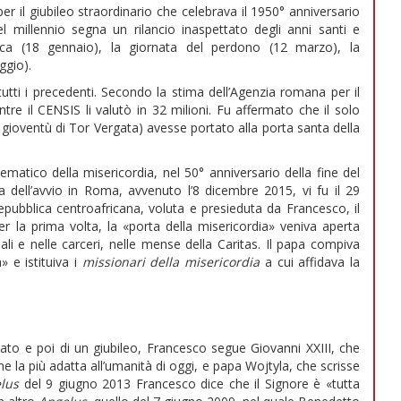
er il giubileo straordinario che celebrava il 1950° anniversario
l millennio segna un rilancio inaspettato degli anni santi e
ca (18 gennaio), la giornata del perdono (12 marzo), la
gio).
utti i precedenti. Secondo la stima dell’Agenzia romana per il
mentre il CENSIS li valutò in 32 milioni. Fu affermato che il solo
a gioventù di Tor Vergata) avesse portato alla porta santa della
matico della misericordia, nel 50° anniversario della fine del
ma dell’avvio in Roma, avvenuto l’8 dicembre 2015, vi fu il 29
pubblica centroafricana, voluta e presieduta da Francesco, il
r la prima volta, la «porta della misericordia» veniva aperta
ali e nelle carceri, nelle mense della Caritas. Il papa compiva
» e istituiva i
missionari della misericordia
a cui affidava la
ato e poi di un giubileo, Francesco segue Giovanni XXIII, che
e la più adatta all’umanità di oggi, e papa Wojtyla, che scrisse
lus
del 9 giugno 2013 Francesco dice che il Signore è «tutta