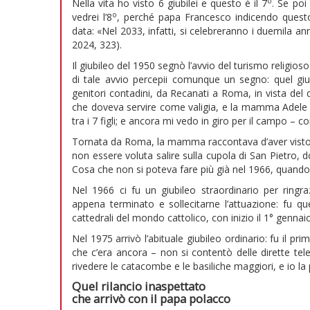
o
Nella vita ho visto 6 giubilei e questo è il 7
. Se poi
o
vedrei l’8
, perché papa Francesco indicendo questo
data: «Nel 2033, infatti, si celebreranno i duemila an
2024, 323).
Il giubileo del 1950 segnò l’avvio del turismo religi
di tale avvio percepii comunque un segno: quel giu
genitori contadini, da Recanati a Roma, in vista del
che doveva servire come valigia, e la mamma Adele ave
tra i 7 figli; e ancora mi vedo in giro per il campo – c
Tornata da Roma, la mamma raccontava d’aver visto l
non essere voluta salire sulla cupola di San Pietro, 
Cosa che non si poteva fare più già nel 1966, quando i
Nel 1966 ci fu un giubileo straordinario per ringra
appena terminato e sollecitarne l’attuazione: fu q
cattedrali del mondo cattolico, con inizio il 1° genna
Nel 1975 arrivò l’abituale giubileo ordinario: fu i
che c’era ancora – non si contentò delle dirette tele
rivedere le catacombe e le basiliche maggiori, e io la 
Quel rilancio inaspettato
che arrivò con il papa polacco