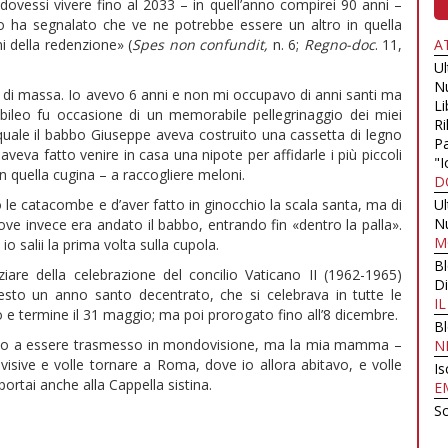
 dovessi vivere fino al 2033 – in quell’anno compirei 90 anni –
 ha segnalato che ve ne potrebbe essere un altro in quella
A
ni della redenzione» (
Spes non confundit,
n. 6;
Regno-doc
. 11,
U
N
oso di massa. Io avevo 6 anni e non mi occupavo di anni santi ma
Li
bileo fu occasione di un memorabile pellegrinaggio dei miei
Ri
 quale il babbo Giuseppe aveva costruito una cassetta di legno
Pa
va fatto venire in casa una nipote per affidarle i più piccoli
"I
on quella cugina – a raccogliere meloni.
D
U
e catacombe e d’aver fatto in ginocchio la scala santa, ma di
N
dove invece era andato il babbo, entrando fin «dentro la palla».
M
o salii la prima volta sulla cupola.
B
ziare della celebrazione del concilio Vaticano II (1962-1965)
Di
uesto un anno santo decentrato, che si celebrava in tutte le
I
io e termine il 31 maggio; ma poi prorogato fino all’8 dicembre.
B
l primo a essere trasmesso in mondovisione, ma la mia mamma –
N
visive e volle tornare a Roma, dove io allora abitavo, e volle
Is
portai anche alla Cappella sistina.
E
Sc