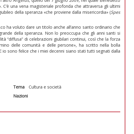
n altro
Angelus,
quello del 7 giugno 2009, nel quale Benedetto
 C’è una vena magisteriale profonda che attraversa gli ultimi
giubileo della speranza «che proviene dalla misericordia» (
Spes
sco ha voluto dare un titolo anche all’anno santo ordinario che
rande della speranza. Non lo preoccupa che gli anni santi si
tà “diffusa” di celebrazioni giubilari continui, così che la forza
no delle comunità e delle persone», ha scritto nella bolla
E io sono felice che i miei decenni siano stati tutti segnati dalla
Tema
Cultura e società
Nazioni