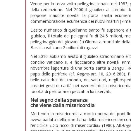
Venne per la terza volta pellegrina tenace nel 1983, p
della redenzione. Nel 2000 il giubileo al cambio de
propone inaudite novità: la porta santa ecumeni
commemorazione ecumenica dei nuovi martiri (7 mag
L’esito numerico di quell’anno santo fu superiore a t
giubileo, il totale dei pellegrini fu di 24,5 milioni, 
pellegrinaggio dei giovani (la Giornata mondiale dell
Basilica vaticana 2 milioni di ragazzi.
Nel 2016 abbiamo avuto il giubileo straordinario e te
concilio Vaticano II, e fioccarono altre novità. Pri
novembre l’apertura di una porta santa a Bangui, Re
papa delle periferie (cf.
Regno-att.
10, 2016,280). Pe
nelle cattedrali del mondo, nei santuari, negli osped
creativi gesti di carità nei «venerdì della misericordia
facoltà di perdonare i peccati a lui riservati.
Nel segno della speranza
che viene dalla misericordia
Mettendo la misericordia a motto prima del pontific
aveva parlato della «medicina della misericordia» com
l’enciclica «Dio ricco di misericordia» (1980). All’
Ange