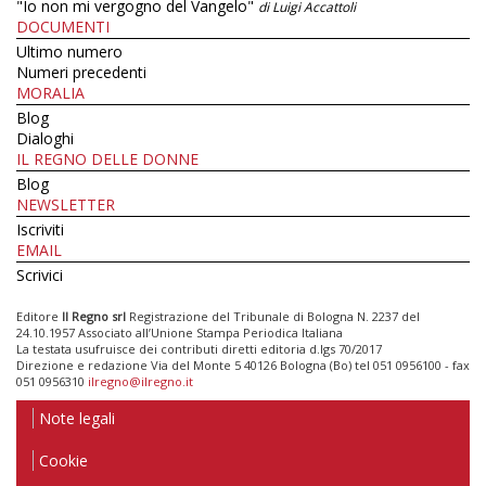
"Io non mi vergogno del Vangelo"
di Luigi Accattoli
DOCUMENTI
Ultimo numero
Numeri precedenti
MORALIA
Blog
Dialoghi
IL REGNO DELLE DONNE
Blog
NEWSLETTER
Iscriviti
EMAIL
Scrivici
Editore
Il Regno srl
Registrazione del Tribunale di Bologna N. 2237 del
24.10.1957 Associato all’Unione Stampa Periodica Italiana
La testata usufruisce dei contributi diretti editoria d.lgs 70/2017
Direzione e redazione Via del Monte 5 40126 Bologna (Bo) tel 051 0956100 - fax
051 0956310
ilregno@ilregno.it
Note legali
Cookie