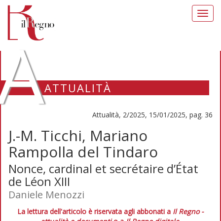
Toggl
navig
A
ATTUALITÀ
Attualità, 2/2025, 15/01/2025, pag. 36
J.-M. Ticchi, Mariano
Rampolla del Tindaro
Nonce, cardinal et secrétaire d’État
de Léon XIII
Daniele Menozzi
La lettura dell'articolo è riservata agli abbonati a
Il Regno -