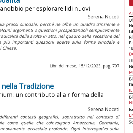
anobbio per esplorare lidi nuovi
A
Serena Noceti
U
lla prassi sinodale, perché ne offre un quadro d’insieme e
N
e alcuni argomenti o questioni prospettandoli semplicemente
Li
radicalità della svolta in atto, nel quadro della recezione del
Ri
le più importanti questioni aperte sulla forma sinodale e
Pa
di Chiesa.
"I
D
U
Libri del mese, 15/12/2023, pag. 707
N
M
B
 nella Tradizione
Di
I
ium: un contributo alla riforma della
B
N
Serena Noceti
Is
E
ifferenti contesti geografici, soprattutto nel contesto di
Sc
dale come quelle che coinvolgono Amazzonia, Germania,
rinnovamento ecclesiale profondo. Ogni interrogativo sulla