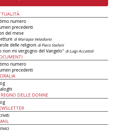
TTUALITÀ
ltimo numero
umeri precedenti
bri del mese
letture
di Mariapia Veladiano
role delle religioni
di Piero Stefani
o non mi vergogno del Vangelo"
di Luigi Accattoli
OCUMENTI
ltimo numero
umeri precedenti
ORALIA
log
aloghi
L REGNO DELLE DONNE
log
EWSLETTER
criviti
MAIL
rivici