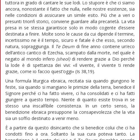
tuttora in grado di cantare le sue lodi. Lo stupore è che ci siamo
ancora, nonostante il fatto che nulla, nelle nostre esistenze, sia
nelle condizioni di assicurare un simile esito. Più che a veri o
presunti trionfi storici, conviene guardare alla precarietà. La vita
presa in se stessa garantisce solo in modo cogente d’essere
destinata a finire. Molte sono le cause da cui dipende il termine,
incertissimo ne è il tempo, sicuro e fatale è che esso, secondo
natura, sopraggiunga. Il
Te Deum
di fine anno contiene un’eco
dell’antico cantico di Ezechia, scampato dalla morte, nel quale è
negato al mondo infero
(sheol)
di rendere grazie a Dio perché
la lode è di spettanza dei vivi: «Il vivente, il vivente ti rende
grazie, come io faccio quest’oggi» (Is 38,19).
Una formula liturgica ebraica, recitata sia quando giungono le
feste, sia quando si mangiano le primizie della terra, benedice il
Signore perché ci ha fatto vivere, ci ha consolidati e ci ha fatti
giungere a questo tempo. Niente di quanto esiste trova in se
stesso una inscalfibile consistenza. In un certo senso, la
benedizione ebraica presuppone la consapevolezza che la vita
sia un soffio destinato a venir meno.
È a partire da questo disincanto che si benedice colui che ci ha
condotti fino a ora. Soltanto la sua cura poteva tanto. La