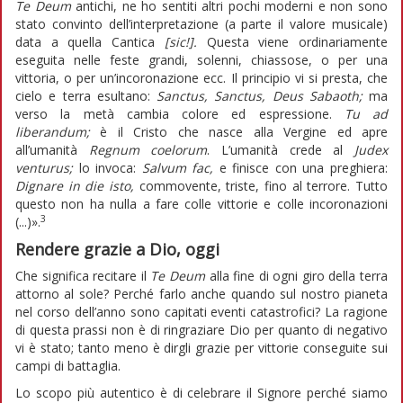
Te Deum
antichi, ne ho sentiti altri pochi moderni e non sono
stato convinto dell’interpretazione (a parte il valore musicale)
data a quella Cantica
[sic!].
Questa viene ordinariamente
eseguita nelle feste grandi, solenni, chiassose, o per una
vittoria, o per un’incoronazione ecc. Il principio vi si presta, che
cielo e terra esultano:
Sanctus, Sanctus, Deus Sabaoth
;
ma
verso la metà cambia colore ed espressione.
Tu ad
liberandum
;
è il Cristo che nasce alla Vergine ed apre
all’umanità
Regnum coelorum
. L’umanità crede al
Judex
venturus
;
lo invoca:
Salvum fac
,
e finisce con una preghiera:
Dignare in die isto
,
commovente, triste, fino al terrore. Tutto
questo non ha nulla a fare colle vittorie e colle incoronazioni
3
(...)».
Rendere grazie a Dio, oggi
Che significa recitare il
Te Deum
alla fine di ogni giro della terra
attorno al sole? Perché farlo anche quando sul nostro pianeta
nel corso dell’anno sono capitati eventi catastrofici? La ragione
di questa prassi non è di ringraziare Dio per quanto di negativo
vi è stato; tanto meno è dirgli grazie per vittorie conseguite sui
campi di battaglia.
Lo scopo più autentico è di celebrare il Signore perché siamo