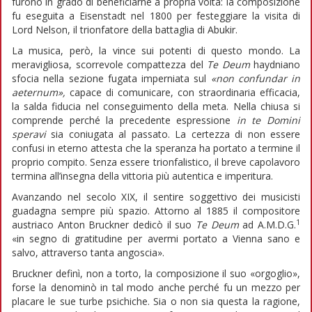
furono in grado di beneficiarne a propria volta: la composizione
fu eseguita a Eisenstadt nel 1800 per festeggiare la visita di
Lord Nelson, il trionfatore della battaglia di Abukir.
La musica, però, la vince sui potenti di questo mondo. La
meravigliosa, scorrevole compattezza del
Te Deum
haydniano
sfocia nella sezione fugata imperniata sul
«non confundar in
aeternum»,
capace di comunicare, con straordinaria efficacia,
la salda fiducia nel conseguimento della meta. Nella chiusa si
comprende perché la precedente espressione
in te Domini
speravi
sia coniugata al passato. La certezza di non essere
confusi in eterno attesta che la speranza ha portato a termine il
proprio compito. Senza essere trionfalistico, il breve capolavoro
termina all’insegna della vittoria più autentica e imperitura.
Avanzando nel secolo XIX, il sentire soggettivo dei musicisti
guadagna sempre più spazio. Attorno al 1885 il compositore
1
austriaco Anton Bruckner dedicò il suo
Te Deum
ad A.M.D.G.
«in segno di gratitudine per avermi portato a Vienna sano e
salvo, attraverso tanta angoscia».
Bruckner definì, non a torto, la composizione il suo «orgoglio»,
forse la denominò in tal modo anche perché fu un mezzo per
placare le sue turbe psichiche. Sia o non sia questa la ragione,