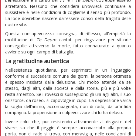
benedizione è il canto dei vivi e il
Te Deum
dovrebbe esserlo
altrettanto. Nessuno che considera un’ovvietà continuare a
sussistere è nelle condizioni di coglierne il senso più profondo.
La lode dovrebbe nascere dall’essere consci della fragilità delle
nostre vite.
Questa consapevolezza consegna, di riflesso, all’empietà la
moltitudine di
Te Deum
cantati per ringraziare per vittorie
conseguite attraverso la morte, fatto connaturato a quanto
avviene su ogni campo di battaglia.
La gratitudine autentica
Nell’esistenza quotidiana, per esprimerci in un linguaggio
conforme al succedersi comune dei giorni, la persona ottimista
è spesso insidiata dalla delusione. Chi molto attende da se
stesso, dagli altri, dalla società e dalla storia, più e più volte
resta smentito. Se i rovesci si susseguono gli uni agli altri, il suo
orizzonte, da roseo, si capovolge in cupo. La depressione varca
la soglia dell’animo, accompagnata, non di rado, da un’infida
compagna: la propensione a colpevolizzare chi lo ha deluso.
Invece colui che, pur resistendo attivamente al disgusto del
vivere, sa che il peggio è sempre accovacciato alla propria
porta, non di rado si trova, con meraviglia, nelle condizioni di