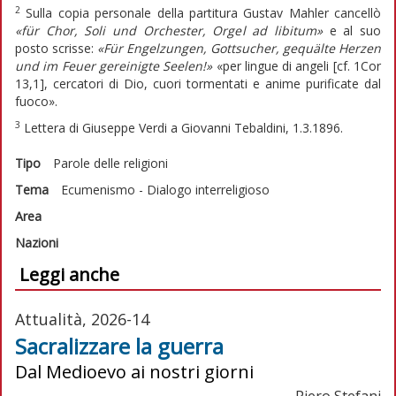
2
Sulla copia personale della partitura Gustav Mahler cancellò
«für Chor, Soli und Orchester, Orgel ad libitum»
e al suo
posto scrisse:
«Für Engelzungen, Gottsucher, gequälte Herzen
und im Feuer gereinigte Seelen!»
«per lingue di angeli [cf. 1Cor
13,1], cercatori di Dio, cuori tormentati e anime purificate dal
fuoco».
3
Lettera di Giuseppe Verdi a Giovanni Tebaldini, 1.3.1896.
Tipo
Parole delle religioni
Tema
Ecumenismo - Dialogo interreligioso
Area
Nazioni
Leggi anche
Attualità, 2026-14
Sacralizzare la guerra
Dal Medioevo ai nostri giorni
Piero Stefani