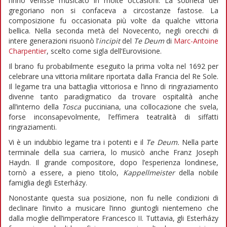
l’inno venisse musicato in molte occasioni. La sobrietà del
gregoriano non si confaceva a circostanze fastose. La
composizione fu occasionata più volte da qualche vittoria
bellica. Nella seconda metà del Novecento, negli orecchi di
intere generazioni risuonò l’
incipit
del
Te
Deum
di
Marc-Antoine
Charpentier
, scelto come sigla dell’Eurovisione.
Il brano fu probabilmente eseguito la prima volta nel 1692 per
celebrare una vittoria militare riportata dalla Francia del Re Sole.
Il legame tra una battaglia vittoriosa e l’inno di ringraziamento
divenne tanto paradigmatico da trovare ospitalità anche
all’interno della
Tosca
pucciniana, una collocazione che svela,
forse inconsapevolmente, l’effimera teatralità di siffatti
ringraziamenti.
Vi è un indubbio legame tra i potenti e il
Te Deum.
Nella parte
terminale della sua carriera, lo musicò anche Franz Joseph
Haydn. Il grande compositore, dopo l’esperienza londinese,
tornò a essere, a pieno titolo,
Kappellmeister
della nobile
famiglia degli Esterházy.
Nonostante questa sua posizione, non fu nelle condizioni di
declinare l’invito a musicare l’inno giuntogli nientemeno che
dalla moglie dell’imperatore Francesco II. Tuttavia, gli Esterházy