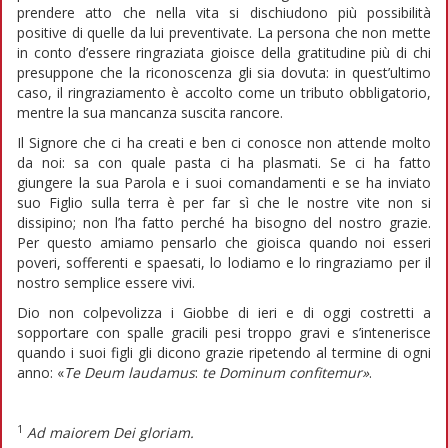
prendere atto che nella vita si dischiudono più possibilità
positive di quelle da lui preventivate. La persona che non mette
in conto d’essere ringraziata gioisce della gratitudine più di chi
presuppone che la riconoscenza gli sia dovuta: in quest’ultimo
caso, il ringraziamento è accolto come un tributo obbligatorio,
mentre la sua mancanza suscita rancore.
Il Signore che ci ha creati e ben ci conosce non attende molto
da noi: sa con quale pasta ci ha plasmati. Se ci ha fatto
giungere la sua Parola e i suoi comandamenti e se ha inviato
suo Figlio sulla terra è per far sì che le nostre vite non si
dissipino; non l’ha fatto perché ha bisogno del nostro grazie.
Per questo amiamo pensarlo che gioisca quando noi esseri
poveri, sofferenti e spaesati, lo lodiamo e lo ringraziamo per il
nostro semplice essere vivi.
Dio non colpevolizza i Giobbe di ieri e di oggi costretti a
sopportare con spalle gracili pesi troppo gravi e s’intenerisce
quando i suoi figli gli dicono grazie ripetendo al termine di ogni
anno: «
Te Deum laudamus
:
te Dominum confitemur»
.
1
Ad maiorem Dei gloriam.