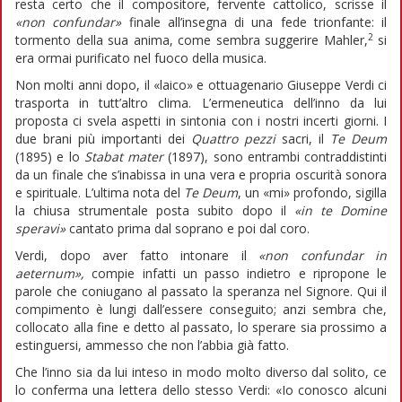
resta certo che il compositore, fervente cattolico, scrisse il
«non confundar»
finale all’insegna di una fede trionfante: il
2
tormento della sua anima, come sembra suggerire Mahler,
si
era ormai purificato nel fuoco della musica.
Non molti anni dopo, il «laico» e ottuagenario Giuseppe Verdi ci
trasporta in tutt’altro clima. L’ermeneutica dell’inno da lui
proposta ci svela aspetti in sintonia con i nostri incerti giorni. I
due brani più importanti dei
Quattro pezzi
sacri, il
Te Deum
(1895) e lo
Stabat mater
(1897), sono entrambi contraddistinti
da un finale che s’inabissa in una vera e propria oscurità sonora
e spirituale. L’ultima nota del
Te Deum
, un «mi» profondo, sigilla
la chiusa strumentale posta subito dopo il
«in te Domine
speravi»
cantato prima dal soprano e poi dal coro.
Verdi, dopo aver fatto intonare il
«non confundar in
aeternum»,
compie infatti un passo indietro e ripropone le
parole che coniugano al passato la speranza nel Signore. Qui il
compimento è lungi dall’essere conseguito; anzi sembra che,
collocato alla fine e detto al passato, lo sperare sia prossimo a
estinguersi, ammesso che non l’abbia già fatto.
Che l’inno sia da lui inteso in modo molto diverso dal solito, ce
lo conferma una lettera dello stesso Verdi: «Io conosco alcuni