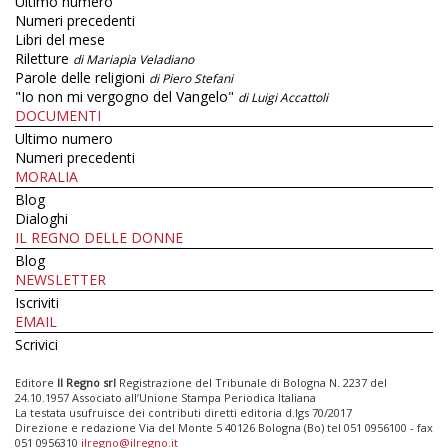
Ultimo numero
Numeri precedenti
Libri del mese
Riletture
di Mariapia Veladiano
Parole delle religioni
di Piero Stefani
"Io non mi vergogno del Vangelo"
di Luigi Accattoli
DOCUMENTI
Ultimo numero
Numeri precedenti
MORALIA
Blog
Dialoghi
IL REGNO DELLE DONNE
Blog
NEWSLETTER
Iscriviti
EMAIL
Scrivici
Editore
Il Regno srl
Registrazione del Tribunale di Bologna N. 2237 del
24.10.1957 Associato all’Unione Stampa Periodica Italiana
La testata usufruisce dei contributi diretti editoria d.lgs 70/2017
Direzione e redazione Via del Monte 5 40126 Bologna (Bo) tel 051 0956100 - fax
051 0956310
ilregno@ilregno.it