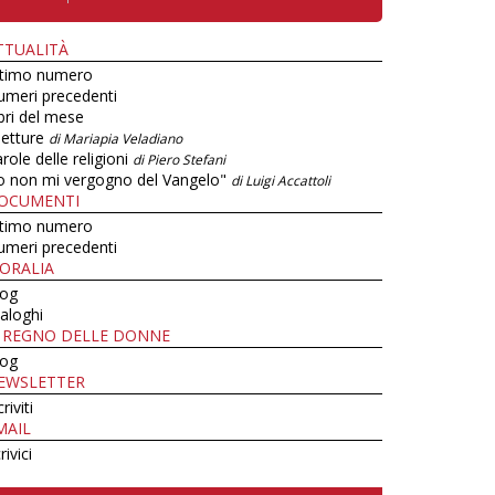
TTUALITÀ
ltimo numero
umeri precedenti
bri del mese
letture
di Mariapia Veladiano
role delle religioni
di Piero Stefani
o non mi vergogno del Vangelo"
di Luigi Accattoli
OCUMENTI
ltimo numero
umeri precedenti
ORALIA
log
aloghi
L REGNO DELLE DONNE
log
EWSLETTER
criviti
MAIL
rivici