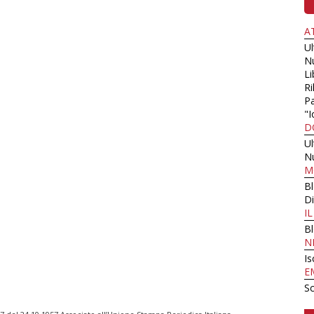
A
U
N
Li
Ri
Pa
"I
D
U
N
M
B
Di
I
B
N
Is
E
Sc