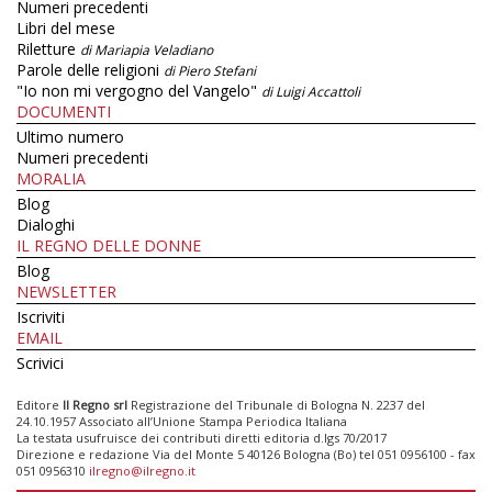
Numeri precedenti
Libri del mese
Riletture
di Mariapia Veladiano
Parole delle religioni
di Piero Stefani
"Io non mi vergogno del Vangelo"
di Luigi Accattoli
DOCUMENTI
Ultimo numero
Numeri precedenti
MORALIA
Blog
Dialoghi
IL REGNO DELLE DONNE
Blog
NEWSLETTER
Iscriviti
EMAIL
Scrivici
Editore
Il Regno srl
Registrazione del Tribunale di Bologna N. 2237 del
24.10.1957 Associato all’Unione Stampa Periodica Italiana
La testata usufruisce dei contributi diretti editoria d.lgs 70/2017
Direzione e redazione Via del Monte 5 40126 Bologna (Bo) tel 051 0956100 - fax
051 0956310
ilregno@ilregno.it