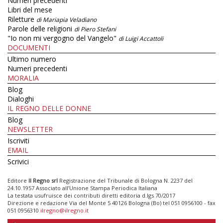
Numeri precedenti
Libri del mese
Riletture
di Mariapia Veladiano
Parole delle religioni
di Piero Stefani
"Io non mi vergogno del Vangelo"
di Luigi Accattoli
DOCUMENTI
Ultimo numero
Numeri precedenti
MORALIA
Blog
Dialoghi
IL REGNO DELLE DONNE
Blog
NEWSLETTER
Iscriviti
EMAIL
Scrivici
Editore
Il Regno srl
Registrazione del Tribunale di Bologna N. 2237 del
24.10.1957 Associato all’Unione Stampa Periodica Italiana
La testata usufruisce dei contributi diretti editoria d.lgs 70/2017
Direzione e redazione Via del Monte 5 40126 Bologna (Bo) tel 051 0956100 - fax
051 0956310
ilregno@ilregno.it