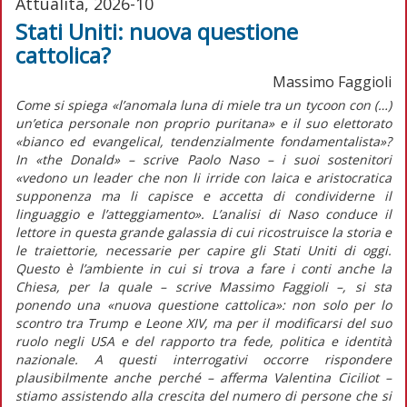
Attualità, 2026-10
Stati Uniti: nuova questione
cattolica?
Massimo Faggioli
Come si spiega «l’anomala luna di miele tra un
tycoon
con (…)
un’etica personale non proprio puritana» e il suo elettorato
«bianco ed
evangelical
,
tendenzialmente fondamentalista»?
In
«the Donald»
– scrive Paolo Naso – i suoi sostenitori
«vedono un leader che non li irride con laica e aristocratica
supponenza ma li capisce e accetta di condividerne il
linguaggio e l’atteggiamento». L’analisi di Naso conduce il
lettore in questa grande galassia di cui ricostruisce la storia e
le traiettorie, necessarie per capire gli Stati Uniti di oggi.
Questo è l’ambiente in cui si trova a fare i conti anche la
Chiesa, per la quale – scrive Massimo Faggioli –, si sta
ponendo una «nuova questione cattolica»: non solo per lo
scontro tra Trump e Leone XIV, ma per il modificarsi del suo
ruolo negli USA e del rapporto tra fede, politica e identità
nazionale. A questi interrogativi occorre rispondere
plausibilmente anche perché – afferma Valentina Ciciliot –
stiamo assistendo alla crescita del numero di persone che si