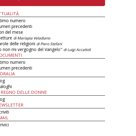
TTUALITÀ
ltimo numero
umeri precedenti
bri del mese
letture
di Mariapia Veladiano
role delle religioni
di Piero Stefani
o non mi vergogno del Vangelo"
di Luigi Accattoli
OCUMENTI
ltimo numero
umeri precedenti
ORALIA
log
aloghi
L REGNO DELLE DONNE
log
EWSLETTER
criviti
MAIL
rivici