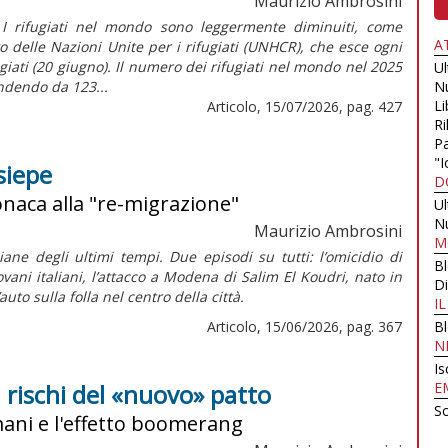
Maurizio Ambrosini
I rifugiati nel mondo sono leggermente diminuiti, come
A
 delle Nazioni Unite per i rifugiati (UNHCR), che esce ogni
iati (20 giugno). Il numero dei rifugiati nel mondo nel 2025
U
endendo da 123...
N
Li
Articolo, 15/07/2026, pag. 427
Ri
Pa
"I
 siepe
D
cronaca alla "re-migrazione"
U
N
Maurizio Ambrosini
M
ane degli ultimi tempi. Due episodi su tutti: l’omicidio di
B
ani italiani, l’attacco a Modena di Salim El Koudri, nato in
Di
auto sulla folla nel centro della città.
I
Articolo, 15/06/2026, pag. 367
B
N
Is
i rischi del «nuovo» patto
E
Sc
umani e l'effetto boomerang