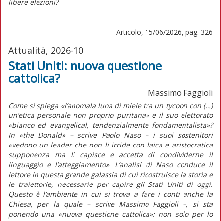
libere elezioni?
Articolo, 15/06/2026, pag. 326
Attualità, 2026-10
Stati Uniti: nuova questione
cattolica?
Massimo Faggioli
Come si spiega «l’anomala luna di miele tra un
tycoon
con (…)
un’etica personale non proprio puritana» e il suo elettorato
«bianco ed
evangelical
,
tendenzialmente fondamentalista»?
In
«the Donald»
– scrive Paolo Naso – i suoi sostenitori
«vedono un leader che non li irride con laica e aristocratica
supponenza ma li capisce e accetta di condividerne il
linguaggio e l’atteggiamento». L’analisi di Naso conduce il
lettore in questa grande galassia di cui ricostruisce la storia e
le traiettorie, necessarie per capire gli Stati Uniti di oggi.
Questo è l’ambiente in cui si trova a fare i conti anche la
Chiesa, per la quale – scrive Massimo Faggioli –, si sta
ponendo una «nuova questione cattolica»: non solo per lo