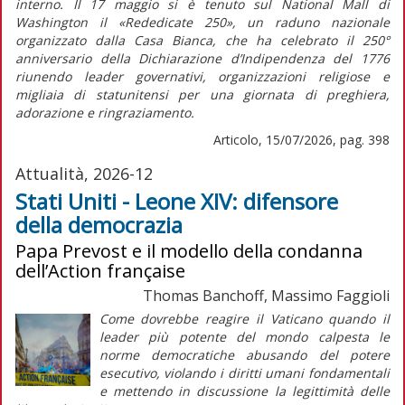
interno. Il 17 maggio si è tenuto sul National Mall di
Washington il «Rededicate 250», un raduno nazionale
organizzato dalla Casa Bianca, che ha celebrato il 250°
anniversario della
Dichiarazione d’Indipendenza
del 1776
riunendo leader governativi, organizzazioni religiose e
migliaia di statunitensi per una giornata di preghiera,
adorazione e ringraziamento.
Articolo, 15/07/2026, pag. 398
Attualità, 2026-12
Stati Uniti - Leone XIV: difensore
della democrazia
Papa Prevost e il modello della condanna
dell’Action française
Thomas Banchoff, Massimo Faggioli
Come dovrebbe reagire il Vaticano quando il
leader più potente del mondo calpesta le
norme democratiche abusando del potere
esecutivo, violando i diritti umani fondamentali
e mettendo in discussione la legittimità delle