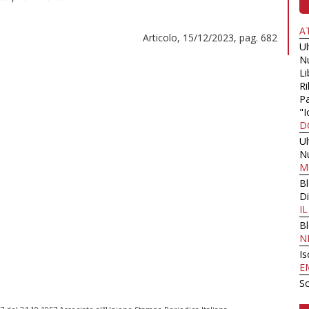
A
Articolo, 15/12/2023, pag. 682
U
N
Li
Ri
Pa
"I
D
U
N
M
B
Di
I
B
N
Is
E
Sc