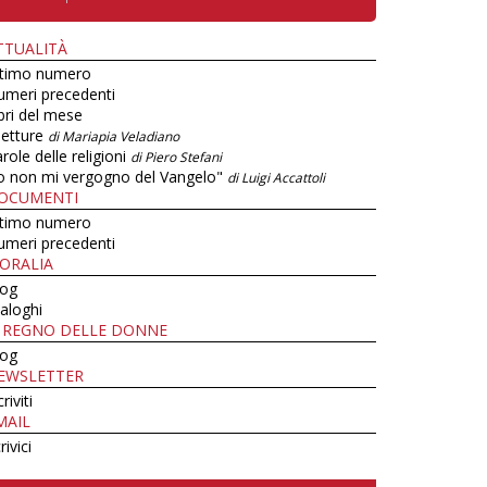
TTUALITÀ
ltimo numero
umeri precedenti
bri del mese
letture
di Mariapia Veladiano
role delle religioni
di Piero Stefani
o non mi vergogno del Vangelo"
di Luigi Accattoli
OCUMENTI
ltimo numero
umeri precedenti
ORALIA
log
aloghi
L REGNO DELLE DONNE
log
EWSLETTER
criviti
MAIL
rivici