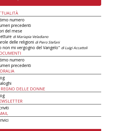
TTUALITÀ
ltimo numero
umeri precedenti
bri del mese
letture
di Mariapia Veladiano
role delle religioni
di Piero Stefani
o non mi vergogno del Vangelo"
di Luigi Accattoli
OCUMENTI
ltimo numero
umeri precedenti
ORALIA
log
aloghi
L REGNO DELLE DONNE
log
EWSLETTER
criviti
MAIL
rivici