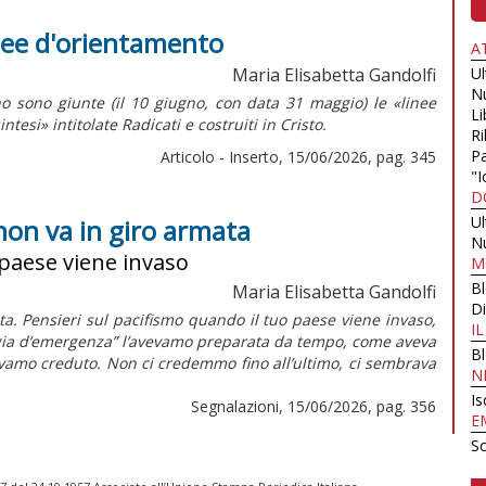
inee d'orientamento
A
Maria Elisabetta Gandolfi
U
N
o sono giunte (il 10 giugno, con data 31 maggio) le «linee
Li
intesi»
intitolate
Radicati e costruiti in Cristo.
Ri
Pa
Articolo - Inserto, 15/06/2026, pag. 345
"I
D
U
non va in giro armata
N
 paese viene invaso
M
B
Maria Elisabetta Gandolfi
Di
a. Pensieri sul pacifismo quando il tuo paese viene invaso,
I
ligia d’emergenza” l’avevamo preparata da tempo, come aveva
B
vevamo creduto. Non ci credemmo fino all’ultimo, ci sembrava
N
Is
Segnalazioni, 15/06/2026, pag. 356
E
Sc