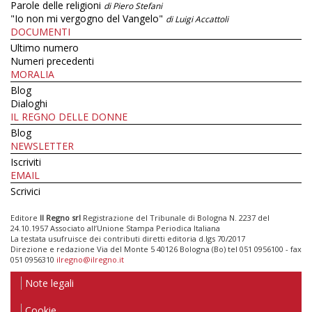
Parole delle religioni
di Piero Stefani
"Io non mi vergogno del Vangelo"
di Luigi Accattoli
DOCUMENTI
Ultimo numero
Numeri precedenti
MORALIA
Blog
Dialoghi
IL REGNO DELLE DONNE
Blog
NEWSLETTER
Iscriviti
EMAIL
Scrivici
Editore
Il Regno srl
Registrazione del Tribunale di Bologna N. 2237 del
24.10.1957 Associato all’Unione Stampa Periodica Italiana
La testata usufruisce dei contributi diretti editoria d.lgs 70/2017
Direzione e redazione Via del Monte 5 40126 Bologna (Bo) tel 051 0956100 - fax
051 0956310
ilregno@ilregno.it
Note legali
Cookie