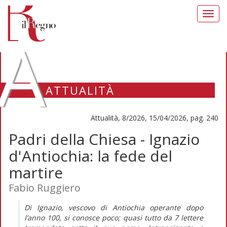
Toggl
navig
A
ATTUALITÀ
Attualità, 8/2026, 15/04/2026, pag. 240
Padri della Chiesa - Ignazio
d'Antiochia: la fede del
martire
Fabio Ruggiero
Di Ignazio, vescovo di Antiochia operante dopo
l’anno 100, si conosce poco; quasi tutto da 7 lettere