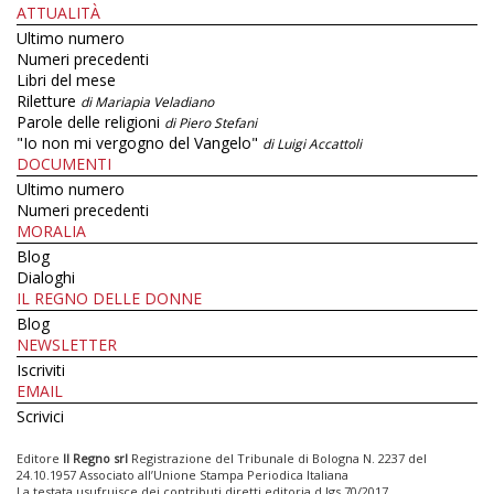
ATTUALITÀ
Ultimo numero
Numeri precedenti
Libri del mese
Riletture
di Mariapia Veladiano
Parole delle religioni
di Piero Stefani
"Io non mi vergogno del Vangelo"
di Luigi Accattoli
DOCUMENTI
Ultimo numero
Numeri precedenti
MORALIA
Blog
Dialoghi
IL REGNO DELLE DONNE
Blog
NEWSLETTER
Iscriviti
EMAIL
Scrivici
Editore
Il Regno srl
Registrazione del Tribunale di Bologna N. 2237 del
24.10.1957 Associato all’Unione Stampa Periodica Italiana
La testata usufruisce dei contributi diretti editoria d.lgs 70/2017