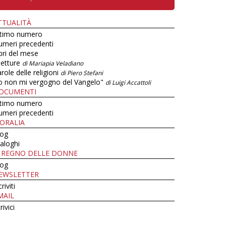
TTUALITÀ
ltimo numero
umeri precedenti
bri del mese
letture
di Mariapia Veladiano
role delle religioni
di Piero Stefani
o non mi vergogno del Vangelo"
di Luigi Accattoli
OCUMENTI
ltimo numero
umeri precedenti
ORALIA
log
aloghi
L REGNO DELLE DONNE
log
EWSLETTER
criviti
MAIL
rivici