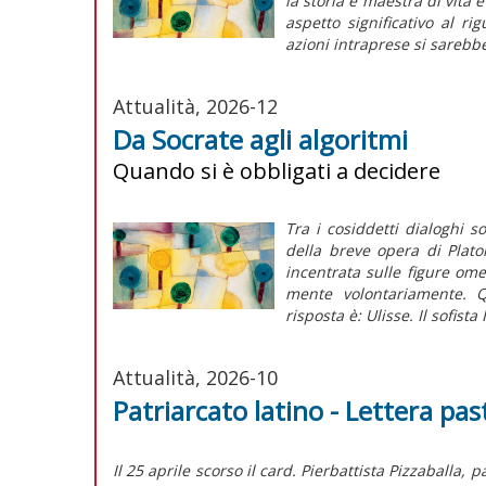
la storia è maestra di vita 
aspetto significativo al ri
azioni intraprese si sarebbe
Attualità, 2026-12
Da Socrate agli algoritmi
Quando si è obbligati a decidere
Tra i cosiddetti dialoghi s
della breve opera di Plat
incentrata sulle figure omer
mente volontariamente. Q
risposta è: Ulisse. Il sofista 
Attualità, 2026-10
Patriarcato latino - Lettera p
Il 25 aprile scorso il card. Pierbattista Pizzaballa,