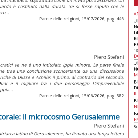
è da intendersi soprattutto come un invito poco ascoltato. Un
guardo è costituito dalla durata. Se si fosse saputo che le
ro...
A
Parole delle religioni, 15/07/2026, pag. 446
U
N
Li
Ri
Pa
"I
D
Piero Stefani
U
ocratici ve ne è uno intitolato Ippia minore. La parte finale
N
one trae una conclusione sconcertante da una discussione
M
iche di Ulisse e Achille: il primo, al contrario del secondo,
B
ual è il migliore fra i due personaggi? L’imprevedibile
Di
Ippia...
I
Parole delle religioni, 15/06/2026, pag. 382
B
N
Is
astorale: il microcosmo Gerusalemme
E
Piero Stefani
Sc
 patriarca latino di Gerusalemme, ha firmato una lunga lettera