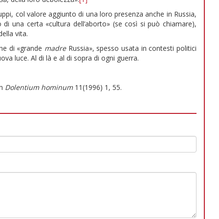
gruppi, col valore aggiunto di una loro presenza anche in Russia,
di una certa «cultura dell’aborto» (se così si può chiamare),
lla vita.
ione di «grande
madre
Russia», spesso usata in contesti politici
a luce. Al di là e al di sopra di ogni guerra.
in
Dolentium hominum
11(1996) 1, 55.