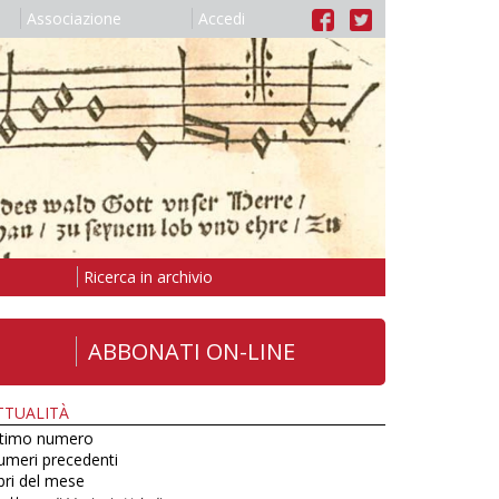
Associazione
Accedi
Ricerca in archivio
ABBONATI ON-LINE
TTUALITÀ
ltimo numero
umeri precedenti
bri del mese