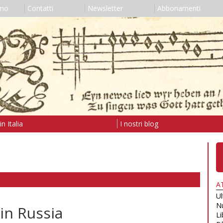
amo
Contatti
Newsletter
Abbonamenti
n Italia
I nostri blog
A
U
N
 in Russia
Li