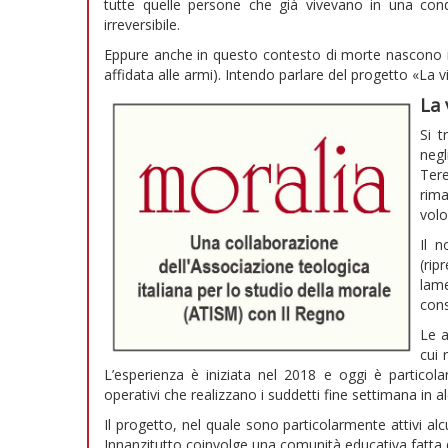
tutte quelle persone che già vivevano in una condiz
irreversibile.
Eppure anche in questo contesto di morte nascono ins
affidata alle armi). Intendo parlare del progetto «La 
La 
Si t
negl
Ter
rima
volo
Il n
(rip
lame
cons
Le a
cui 
L’esperienza è iniziata nel 2018 e oggi è partico
operativi che realizzano i suddetti fine settimana in 
Il progetto, nel quale sono particolarmente attivi alcu
Innanzitutto coinvolge una comunità educativa fatta da 