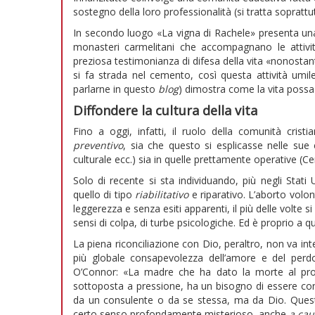
sostegno della loro professionalità (si tratta soprattut
In secondo luogo «La vigna di Rachele» presenta una 
monasteri carmelitani che accompagnano le attività
preziosa testimonianza di difesa della vita «nonostan
si fa strada nel cemento, così questa attività umi
parlarne in questo
blog
) dimostra come la vita poss
Diffondere la cultura della vita
Fino a oggi, infatti, il ruolo della comunità crist
preventivo
, sia che questo si esplicasse nelle s
culturale ecc.) sia in quelle prettamente operative (Cent
Solo di recente si sta individuando, più negli Stati
quello di tipo
riabilitativo
e riparativo. L’aborto volo
leggerezza e senza esiti apparenti, il più delle volte 
sensi di colpa, di turbe psicologiche. Ed è proprio a que
La piena riconciliazione con Dio, peraltro, non va 
più globale consapevolezza dell’amore e del perd
O’Connor: «La madre che ha dato la morte al propr
sottoposta a pressione, ha un bisogno di essere con
da un consulente o da se stessa, ma da Dio. Que
certo senso profondamente misterioso, anche
a cau