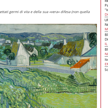
Ri
Pa
"I
tati germi di vita e della sua «vera» difesa (non quella
D
U
N
M
B
Di
I
B
N
Is
E
Sc