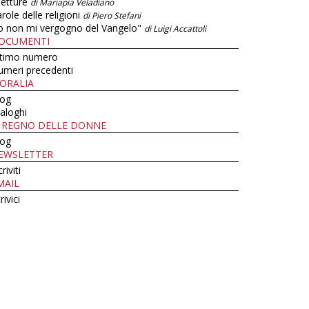
letture
di Mariapia Veladiano
role delle religioni
di Piero Stefani
o non mi vergogno del Vangelo"
di Luigi Accattoli
OCUMENTI
ltimo numero
umeri precedenti
ORALIA
log
aloghi
L REGNO DELLE DONNE
log
EWSLETTER
criviti
MAIL
rivici