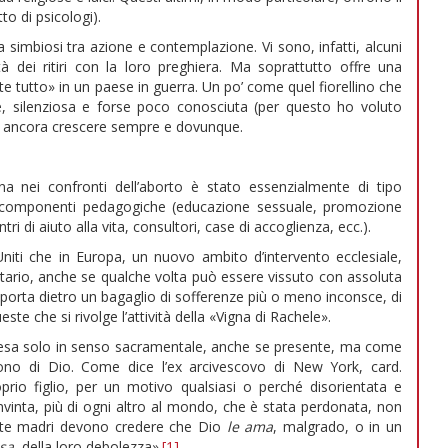
to di psicologi).
simbiosi tra azione e contemplazione. Vi sono, infatti, alcuni
 dei ritiri con la loro preghiera. Ma soprattutto offre una
te tutto» in un paese in guerra. Un po’ come quel fiorellino che
le, silenziosa e forse poco conosciuta (per questo ho voluto
a ancora crescere sempre e dovunque.
iana nei confronti dell’aborto è stato essenzialmente di tipo
ue componenti pedagogiche (educazione sessuale, promozione
ri di aiuto alla vita, consultori, case di accoglienza, ecc.).
 Uniti che in Europa, un nuovo ambito d’intervento ecclesiale,
ntario, anche se qualche volta può essere vissuto con assoluta
si porta dietro un bagaglio di sofferenze più o meno inconsce, di
ste che si rivolge l’attività della «Vigna di Rachele».
intesa solo in senso sacramentale, anche se presente, ma come
ono di Dio. Come dice l’ex arcivescovo di New York, card.
io figlio, per un motivo qualsiasi o perché disorientata e
vinta, più di ogni altro al mondo, che è stata perdonata, non
ste madri devono credere che Dio
le ama
, malgrado, o in un
sa
, della loro debolezza».
[1]