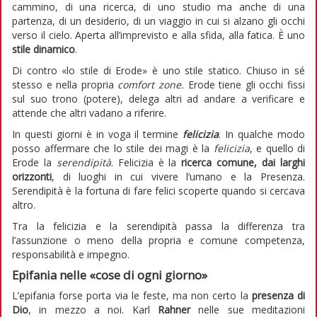
cammino, di una ricerca, di uno studio ma anche di una
partenza, di un desiderio, di un viaggio in cui si alzano gli occhi
verso il cielo. Aperta all’imprevisto e alla sfida, alla fatica. È uno
stile dinamico
.
Di contro «lo stile di Erode» è uno stile statico. Chiuso in sé
stesso e nella propria
comfort zone.
Erode tiene gli occhi fissi
sul suo trono (potere), delega altri ad andare a verificare e
attende che altri vadano a riferire.
In questi giorni è in voga il termine
felicizia
. In qualche modo
posso affermare che lo stile dei magi è la
felicizia
, e quello di
Erode la
serendipità
. Felicizia è la
ricerca comune, dai larghi
orizzonti
, di luoghi in cui vivere l’umano e la Presenza.
Serendipità è la fortuna di fare felici scoperte quando si cercava
altro.
Tra la felicizia e la serendipità passa la differenza tra
l’assunzione o meno della propria e comune competenza,
responsabilità e impegno.
Epifania nelle «cose di ogni giorno»
L’epifania forse porta via le feste, ma non certo la
presenza di
Dio
, in mezzo a noi. Karl
Rahner
nelle sue meditazioni