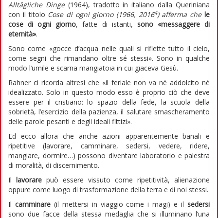
Alltägliche Dinge
(1964), tradotto in italiano dalla Queriniana
4
con il titolo
Cose di ogni giorno (1966, 2016
) afferma che
le
cose di ogni giorno
, fatte di istanti,
sono «messaggere di
eternità»
.
Sono come «gocce d’acqua nelle quali si riflette tutto il cielo,
come segni che rimandano oltre sé stessi». Sono in qualche
modo l’umile e scarna mangiatoia in cui giaceva Gesù.
Rahner ci ricorda altresì che «il feriale non va né addolcito né
idealizzato. Solo in questo modo esso è proprio ciò che deve
essere per il cristiano: lo spazio della fede, la scuola della
sobrietà, l’esercizio della pazienza, il salutare smascheramento
delle parole pesanti e degli ideali fittizi».
Ed ecco allora che anche azioni apparentemente banali e
ripetitive (lavorare, camminare, sedersi, vedere, ridere,
mangiare, dormire…) possono diventare laboratorio e palestra
di moralità, di discernimento.
Il
lavorare
può essere vissuto come ripetitività, alienazione
oppure come luogo di trasformazione della terra e di noi stessi.
Il
camminare
(il mettersi in viaggio come i magi) e il
sedersi
sono due facce della stessa medaglia che si illuminano l’una