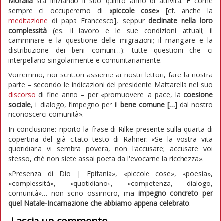
Moralia
sta iniziando il suo quinto anno di attività. E come
sempre ci occuperemo di
«piccole cose»
[cf. anche la
meditazione
di papa Francesco], seppur
declinate nella loro
complessità
(es. il lavoro e le sue condizioni attuali; il
camminare e la questione delle migrazioni; il mangiare e la
distribuzione dei beni comuni…): tutte questioni che ci
interpellano singolarmente e comunitariamente.
Vorremmo, noi scrittori assieme ai nostri lettori, fare la nostra
parte – secondo le indicazioni del presidente Mattarella nel suo
discorso
di fine anno – per «promuovere la pace, la
coesione
sociale
, il dialogo, l’impegno per il
bene comune […]
dal nostro
riconoscerci comunità».
In conclusione: riporto la frase di Rilke presente sulla quarta di
copertina del già citato testo di Rahner: «Se la vostra vita
quotidiana vi sembra povera, non l’accusate; accusate voi
stesso, ché non siete assai poeta da l'evocarne la ricchezza».
«Presenza di Dio | Epifania», «piccole cose», «poesia»,
«complessità», «quotidiano», «competenza, dialogo,
comunità»… non sono ossimoro, ma
impegno concreto per
quel Natale-Incarnazione che abbiamo appena celebrato
.
Lascia un commento