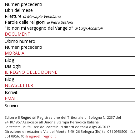
Numeri precedenti
Libri del mese
Riletture
di Mariapia Veladiano
Parole delle religioni
di Piero Stefani
"Io non mi vergogno del Vangelo"
di Luigi Accattoli
DOCUMENTI
Ultimo numero
Numeri precedenti
MORALIA
Blog
Dialoghi
IL REGNO DELLE DONNE
Blog
NEWSLETTER
Iscriviti
EMAIL
Scrivici
Editore
Il Regno srl
Registrazione del Tribunale di Bologna N. 2237 del
24.10.1957 Associato all’Unione Stampa Periodica Italiana
La testata usufruisce dei contributi diretti editoria d.lgs 70/2017
Direzione e redazione Via del Monte 5 40126 Bologna (Bo) tel 051 0956100 - fax
051 0956310
ilregno@ilregno.it