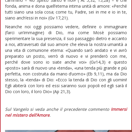
cammino – «lo Spirito Santo e noi» ( At 5,32; 15,28) – e che
fonda, anima e dona quell’eterna intima unità di amore: «Perché
tutti siano una sola cosa; come tu, Padre, sei in me e io in te,
siano anch’essi in noi» (Gv 17,21).
Neanche noi oggi possiamo vedere, definire o immaginare
(farci un’immagine) di Dio, ma come Mosè possiamo
sperimentare la sua presenza, il suo passaggio dietro e accanto
a noi, attraversati dal suo amore che eleva la nostra umanità a
una vita di comunione eterna: «Quando sarò andato e vi avrò
preparato un posto, verrò di nuovo e vi prenderò con me,
perché dove sono io siate anche voi» (Gv14,3) e questo
«posto» sarà di nuovo una «tenda», «una tenda più grande e più
perfetta, non costruita da mano d’uomo» (Eb 9,11), ma da Dio
stesso, la «tenda» di Dio: «Ecco la tenda di Dio con gli uomini!
Egli abiterà con loro ed essi saranno suoi popoli ed egli sarà il
Dio con loro, il loro Dio» (Ap 21,3).
Sul Vangelo si veda anche il precedente commento
Immersi
nel mistero dell’Amore
.