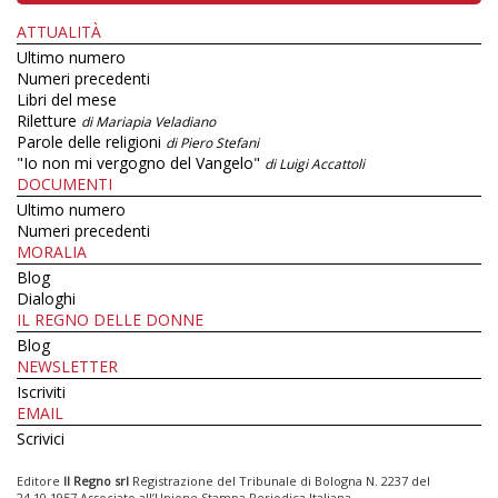
ATTUALITÀ
Ultimo numero
Numeri precedenti
Libri del mese
Riletture
di Mariapia Veladiano
Parole delle religioni
di Piero Stefani
"Io non mi vergogno del Vangelo"
di Luigi Accattoli
DOCUMENTI
Ultimo numero
Numeri precedenti
MORALIA
Blog
Dialoghi
IL REGNO DELLE DONNE
Blog
NEWSLETTER
Iscriviti
EMAIL
Scrivici
Editore
Il Regno srl
Registrazione del Tribunale di Bologna N. 2237 del
24.10.1957 Associato all’Unione Stampa Periodica Italiana