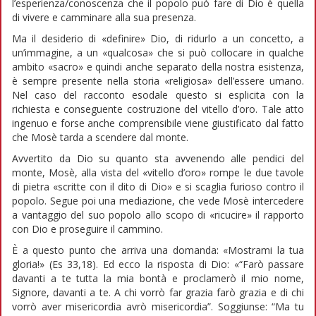
l’esperienza/conoscenza che il popolo può fare di Dio è quella
di vivere e camminare alla sua presenza.
Ma il desiderio di «definire» Dio, di ridurlo a un concetto, a
un’immagine, a un «qualcosa» che si può collocare in qualche
ambito «sacro» e quindi anche separato della nostra esistenza,
è sempre presente nella storia «religiosa» dell’essere umano.
Nel caso del racconto esodale questo si esplicita con la
richiesta e conseguente costruzione del vitello d’oro. Tale atto
ingenuo e forse anche comprensibile viene giustificato dal fatto
che Mosè tarda a scendere dal monte.
Avvertito da Dio su quanto sta avvenendo alle pendici del
monte, Mosè, alla vista del «vitello d’oro» rompe le due tavole
di pietra «scritte con il dito di Dio» e si scaglia furioso contro il
popolo. Segue poi una mediazione, che vede Mosè intercedere
a vantaggio del suo popolo allo scopo di «ricucire» il rapporto
con Dio e proseguire il cammino.
È a questo punto che arriva una domanda: «Mostrami la tua
gloria!» (Es 33,18). Ed ecco la risposta di Dio: «“Farò passare
davanti a te tutta la mia bontà e proclamerò il mio nome,
Signore, davanti a te. A chi vorrò far grazia farò grazia e di chi
vorrò aver misericordia avrò misericordia”. Soggiunse: “Ma tu