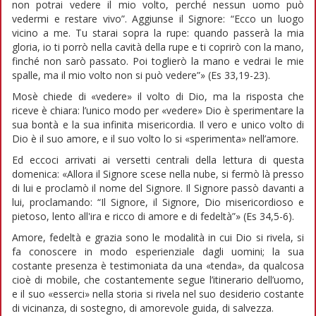
non potrai vedere il mio volto, perché nessun uomo può
vedermi e restare vivo”. Aggiunse il Signore: “Ecco un luogo
vicino a me. Tu starai sopra la rupe: quando passerà la mia
gloria, io ti porrò nella cavità della rupe e ti coprirò con la mano,
finché non sarò passato. Poi toglierò la mano e vedrai le mie
spalle, ma il mio volto non si può vedere”» (Es 33,19-23).
Mosè chiede di «vedere» il volto di Dio, ma la risposta che
riceve è chiara: l’unico modo per «vedere» Dio è sperimentare la
sua bontà e la sua infinita misericordia. Il vero e unico volto di
Dio è il suo amore, e il suo volto lo si «sperimenta» nell’amore.
Ed eccoci arrivati ai versetti centrali della lettura di questa
domenica: «Allora il Signore scese nella nube, si fermò là presso
di lui e proclamò il nome del Signore. Il Signore passò davanti a
lui, proclamando: “Il Signore, il Signore, Dio misericordioso e
pietoso, lento all'ira e ricco di amore e di fedeltà”» (Es 34,5-6).
Amore, fedeltà e grazia sono le modalità in cui Dio si rivela, si
fa conoscere in modo esperienziale dagli uomini; la sua
costante presenza è testimoniata da una «tenda», da qualcosa
cioè di mobile, che costantemente segue l’itinerario dell’uomo,
e il suo «esserci» nella storia si rivela nel suo desiderio costante
di vicinanza, di sostegno, di amorevole guida, di salvezza.