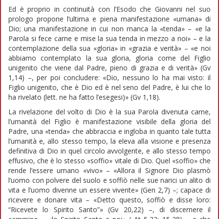
Ed è proprio in continuità con l’Esodo che Giovanni nel suo
prologo propone l’ultima e piena manifestazione «umana» di
Dio; una manifestazione in cui non manca la «tenda» – «e la
Parola si fece carne e mise la sua tenda in mezzo a noi» – e la
contemplazione della sua «gloria» in «grazia e verità» – «e noi
abbiamo contemplato la sua gloria, gloria come del Figlio
unigenito che viene dal Padre, pieno di grazia e di verità» (Gv
1,14) –, per poi concludere: «Dio, nessuno lo ha mai visto: il
Figlio unigenito, che è Dio ed è nel seno del Padre, è lui che lo
ha rivelato (lett. ne ha fatto l’esegesi)» (Gv 1,18).
La rivelazione del volto di Dio è la sua Parola divenuta carne,
l’umanità del Figlio è manifestazione visibile della gloria del
Padre, una «tenda» che abbraccia e ingloba in quanto tale tutta
l’umanità e, allo stesso tempo, la eleva alla visione e presenza
definitiva di Dio in quel circolo avvolgente, e allo stesso tempo
effusivo, che è lo stesso «soffio» vitale di Dio. Quel «soffio» che
rende l’essere umano «vivo» – «Allora il Signore Dio plasmò
l’uomo con polvere del suolo e soffiò nelle sue narici un alito di
vita e l’uomo divenne un essere vivente» (Gen 2,7) –; capace di
ricevere e donare vita – «Detto questo, soffiò e disse loro:
“Ricevete lo Spirito Santo”» (Gv 20,22) –, di discernere il