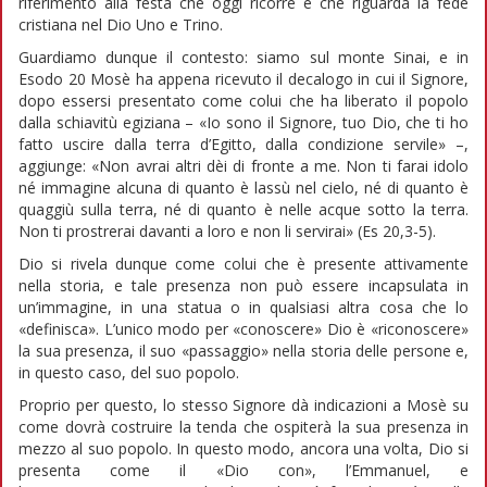
riferimento alla festa che oggi ricorre e che riguarda la fede
cristiana nel Dio Uno e Trino.
Guardiamo dunque il contesto: siamo sul monte Sinai, e in
Esodo 20 Mosè ha appena ricevuto il decalogo in cui il Signore,
dopo essersi presentato come colui che ha liberato il popolo
dalla schiavitù egiziana – «Io sono il Signore, tuo Dio, che ti ho
fatto uscire dalla terra d’Egitto, dalla condizione servile» –,
aggiunge: «Non avrai altri dèi di fronte a me. Non ti farai idolo
né immagine alcuna di quanto è lassù nel cielo, né di quanto è
quaggiù sulla terra, né di quanto è nelle acque sotto la terra.
Non ti prostrerai davanti a loro e non li servirai» (Es 20,3-5).
Dio si rivela dunque come colui che è presente attivamente
nella storia, e tale presenza non può essere incapsulata in
un’immagine, in una statua o in qualsiasi altra cosa che lo
«definisca». L’unico modo per «conoscere» Dio è «riconoscere»
la sua presenza, il suo «passaggio» nella storia delle persone e,
in questo caso, del suo popolo.
Proprio per questo, lo stesso Signore dà indicazioni a Mosè su
come dovrà costruire la tenda che ospiterà la sua presenza in
mezzo al suo popolo. In questo modo, ancora una volta, Dio si
presenta come il «Dio con», l’Emmanuel, e