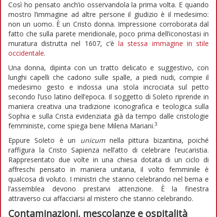
Così ho pensato anch’io osservandola la prima volta. E quando
mostro l’immagine ad altre persone il giudizio è il medesimo:
non un uomo. È un Cristo donna. Impressione corroborata dal
fatto che sulla parete meridionale, poco prima dell’iconostasi in
muratura distrutta nel 1607, c’è
la stessa immagine in stile
occidentale
.
Una donna, dipinta con un tratto delicato e suggestivo, con
lunghi capelli che cadono sulle spalle, a piedi nudi, compie il
medesimo gesto e indossa una stola incrociata sul petto
secondo l’uso latino dell’epoca. Il soggetto di Soleto riprende in
maniera creativa una tradizione iconografica e teologica sulla
Sophia e sulla Crista evidenziata già da tempo dalle cristologie
3
femministe, come spiega bene Milena Mariani.
Eppure Soleto è un
unicum
nella pittura bizantina, poiché
raffigura la Cristo Sapienza nell’atto di celebrare l’eucaristia.
Rappresentato due volte in una chiesa dotata di un ciclo di
affreschi pensato in maniera unitaria, il volto femminile è
qualcosa di voluto. I ministri che stanno celebrando nel bema e
l’assemblea devono prestarvi attenzione. È la finestra
attraverso cui affacciarsi al mistero che stanno celebrando.
Contaminazioni, mescolanze e ospitalità