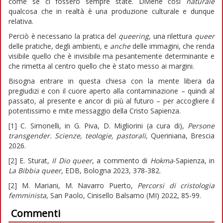
come se ci fossero sempre state. Diviene così
naturale
qualcosa che in realtà è una produzione culturale e dunque
relativa.
Perciò è necessario la pratica del
queering
, una rilettura
queer
delle pratiche, degli ambienti, e
anche
delle immagini, che renda
visibile quello che è invisibile ma pesantemente determinante e
che rimetta al centro quello che è stato messo ai margini.
Bisogna entrare in questa chiesa con la mente libera da
pregiudizi e con il cuore aperto alla contaminazione – quindi al
passato, al presente e ancor di più al futuro – per accogliere il
potentissimo e mite messaggio della Cristo Sapienza.
[1] C. Simonelli, in G. Piva, D. Migliorini (a cura di),
Persone
transgender. Scienze, teologie, pastorali,
Queriniana, Brescia
2026.
[2] E. Sturat,
Il Dio queer
, a commento di
Hokma
-Sapienza, in
La Bibbia queer
, EDB, Bologna 2023, 378-382.
[2] M. Mariani, M. Navarro Puerto,
Percorsi di cristologia
femminista
, San Paolo, Cinisello Balsamo (MI) 2022, 85-99.
Commenti