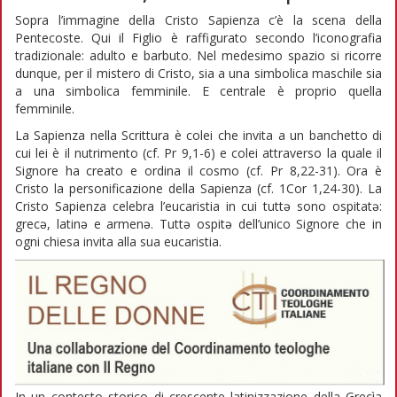
Sopra l’immagine della Cristo Sapienza c’è la scena della
Pentecoste. Qui il Figlio è raffigurato secondo l’iconografia
tradizionale: adulto e barbuto. Nel medesimo spazio si ricorre
dunque, per il mistero di Cristo, sia a una simbolica maschile sia
a una simbolica femminile. E centrale è proprio quella
femminile.
La Sapienza nella Scrittura è colei che invita a un banchetto di
cui lei è il nutrimento (cf. Pr 9,1-6) e colei attraverso la quale il
Signore ha creato e ordina il cosmo (cf. Pr 8,22-31). Ora è
Cristo la personificazione della Sapienza (cf. 1Cor 1,24-30). La
Cristo Sapienza celebra l’eucaristia in cui tuttə sono ospitatə:
grecə, latinə e armenə. Tuttə ospitə dell’unico Signore che in
ogni chiesa invita alla sua eucaristia.
In un contesto storico di crescente latinizzazione della Grecìa