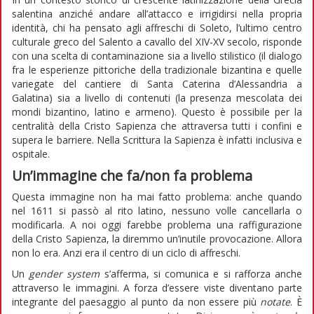
salentina anziché andare all’attacco e irrigidirsi nella propria
identità, chi ha pensato agli affreschi di Soleto, l’ultimo centro
culturale greco del Salento a cavallo del XIV-XV secolo, risponde
con una scelta di contaminazione sia a livello stilistico (il dialogo
fra le esperienze pittoriche della tradizionale bizantina e quelle
variegate del cantiere di Santa Caterina d’Alessandria a
Galatina) sia a livello di contenuti (la presenza mescolata dei
mondi bizantino, latino e armeno). Questo è possibile per la
centralità della Cristo Sapienza che attraversa tutti i confini e
supera le barriere. Nella Scrittura la Sapienza è infatti inclusiva e
ospitale.
Un’immagine che fa/non fa problema
Questa immagine non ha mai fatto problema: anche quando
nel 1611 si passò al rito latino, nessuno volle cancellarla o
modificarla. A noi oggi farebbe problema una raffigurazione
della Cristo Sapienza, la diremmo un’inutile provocazione. Allora
non lo era. Anzi era il centro di un ciclo di affreschi.
Un
gender system
s’afferma, si comunica e si rafforza anche
attraverso le immagini. A forza d’essere viste diventano parte
integrante del paesaggio al punto da non essere più
notate
. È