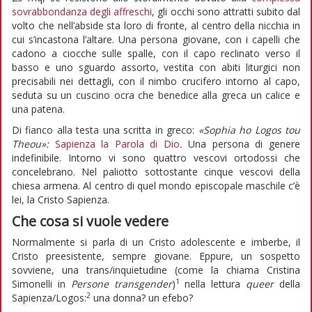
sovrabbondanza degli affreschi
, gli occhi sono attratti subito dal
volto che nell’abside sta loro di fronte, al centro della nicchia in
cui s’incastona l’altare. Una persona giovane, con i capelli che
cadono a ciocche sulle spalle, con il capo reclinato verso il
basso e uno sguardo assorto, vestita con abiti liturgici non
precisabili nei dettagli, con il nimbo crucifero intorno al capo,
seduta su un cuscino ocra che benedice alla greca un calice e
una patena.
Di fianco alla testa una scritta in greco:
«Sophia ho Logos tou
Theou»:
Sapienza la Parola di Dio
.
Una persona di genere
indefinibile. Intorno vi sono quattro vescovi ortodossi che
concelebrano. Nel paliotto sottostante cinque vescovi della
chiesa armena. Al centro di quel mondo episcopale maschile c’è
lei, la Cristo Sapienza.
Che cosa si vuole vedere
Normalmente si parla di un Cristo adolescente e imberbe, il
Cristo preesistente, sempre giovane. Eppure, un sospetto
sovviene, una trans/inquietudine (come la chiama Cristina
1
Simonelli in
Persone transgender
)
nella lettura
queer
della
2
Sapienza/Logos:
una donna? un efebo?