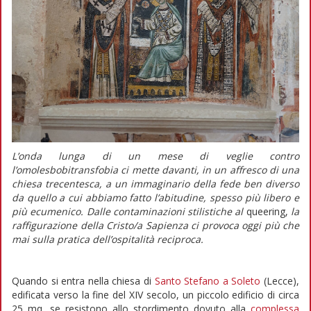
L’onda lunga di un mese di veglie contro
l’omolesbobitransfobia ci mette davanti, in un affresco di una
chiesa trecentesca, a un immaginario della fede ben diverso
da quello a cui abbiamo fatto l’abitudine, spesso più libero e
più ecumenico. Dalle contaminazioni stilistiche al
queering,
la
raffigurazione della Cristo/a Sapienza ci provoca oggi più che
mai sulla pratica dell’ospitalità reciproca.
Quando si entra nella chiesa di
Santo Stefano a Soleto
(Lecce),
edificata verso la fine del XIV secolo, un piccolo edificio di circa
25 mq, se resistono allo stordimento dovuto alla
complessa